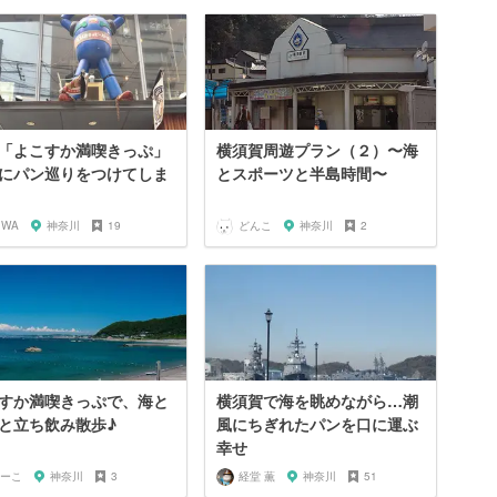
「よこすか満喫きっぷ」
横須賀周遊プラン（２）〜海
にパン巡りをつけてしま
とスポーツと半島時間〜
IWA
神奈川
19
どんこ
神奈川
2
すか満喫きっぷで、海と
横須賀で海を眺めながら…潮
と立ち飲み散歩♪
風にちぎれたパンを口に運ぶ
幸せ
ーこ
神奈川
3
経堂 薫
神奈川
51