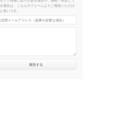
ポット情報に誤りがある場合や、移転・閉店して
る場合は、こちらのフォームよりご報告いただけ
と幸いです。