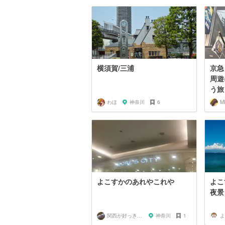
横須賀/三浦
京急
周遊
う旅
わほ
神奈川
6
M
よこすかのあれやこれや
よこ
夜景
関西が好っきゃねん
神奈川
1
よ