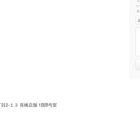
ス
い
る
2-１３ 長橋店舗 1階B号室