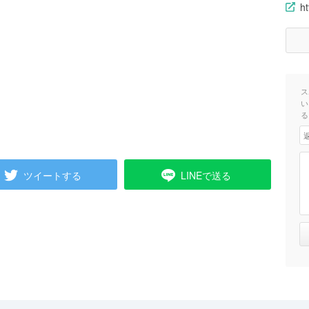
ht
ス
い
る
ツイートする
LINEで送る