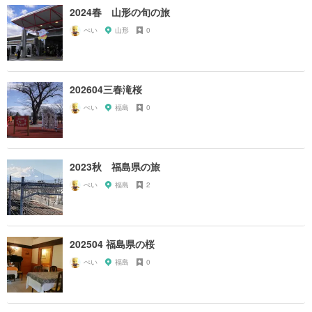
2024春 山形の旬の旅
ぺい
山形
0
202604三春滝桜
ぺい
福島
0
2023秋 福島県の旅
ぺい
福島
2
202504 福島県の桜
ぺい
福島
0