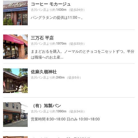
コーヒー モカージュ
1430m
古川パン店より約
（徒歩24分）
パングラタンの提供は11:00～。
三万石 平店
1970m
古川パン店より約
（徒歩33分）
ままどおるを購入。ノーマルのとチョコを二セットずつ。半分
は職場へのお土産...
佐麻久嶺神社
240m
古川パン店より約
（徒歩5分）
（有）旭製パン
1990m
古川パン店より約
（徒歩34分）
営業時間 8:30~18:00 日のみ 10:00~18:00