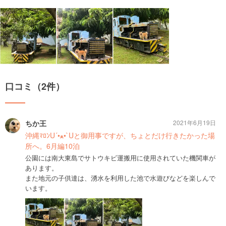
口コミ（2件）
ちか王
2021年6月19日
沖縄ﾏﾛﾝU´•ﻌ•`Uと御用事ですが、ちょとだけ行きたかった場
所へ。6月編10泊
公園には南大東島でサトウキビ運搬用に使用されていた機関車が
あります。
また地元の子供達は、湧水を利用した池で水遊びなどを楽しんで
います。