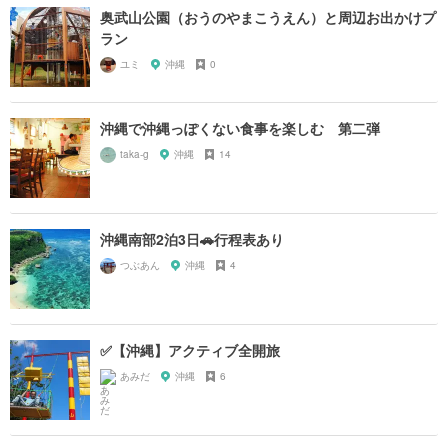
奥武山公園（おうのやまこうえん）と周辺お出かけプ
ラン
ユミ
沖縄
0
沖縄で沖縄っぽくない食事を楽しむ 第二弾
taka-g
沖縄
14
沖縄南部2泊3日🚗行程表あり
つぶあん
沖縄
4
✅【沖縄】アクティブ全開旅
あみだ
沖縄
6