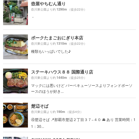
壺屋やちむん通り
1290m
壺川東公園より約
（徒歩22分）
・
ポークたまごおにぎり本店
1310m
壺川東公園より約
（徒歩22分）
種類もいっぱいでした♪
ステーキハウス８８ 国際通り店
1440m
壺川東公園より約
（徒歩25分）
マックには悪いけど バーベキューソースよりフォンドボーソ
ースのほうが好き...
楚辺そば
190m
壺川東公園より約
（徒歩4分）
④楚辺そば 📍那覇市楚辺２丁目３７−４０ 🚘 あり 営業時間：1
1：30...