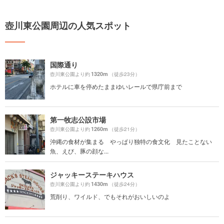
壺川東公園周辺の人気スポット
国際通り
1320m
壺川東公園より約
（徒歩23分）
ホテルに車を停めたままゆいレールで県庁前まで
第一牧志公設市場
1260m
壺川東公園より約
（徒歩21分）
沖縄の食材が集まる やっぱり独特の食文化 見たことない
魚、えび、豚の顔な...
ジャッキーステーキハウス
1430m
壺川東公園より約
（徒歩24分）
荒削り、ワイルド、でもそれがおいしいのよ