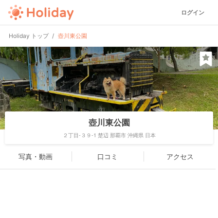
ログイン
Holiday トップ
壺川東公園
壺川東公園
２丁目-３９-1 楚辺 那覇市 沖縄県 日本
写真・動画
口コミ
アクセス