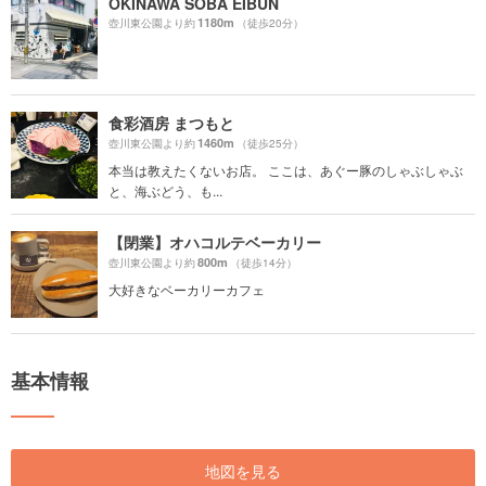
OKINAWA SOBA EIBUN
1180m
壺川東公園より約
（徒歩20分）
食彩酒房 まつもと
1460m
壺川東公園より約
（徒歩25分）
本当は教えたくないお店。 ここは、あぐー豚のしゃぶしゃぶ
と、海ぶどう、も...
【閉業】オハコルテベーカリー
800m
壺川東公園より約
（徒歩14分）
大好きなベーカリーカフェ
基本情報
地図を見る