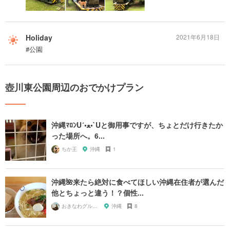
Holiday
2021年6月18日
#公園
壺川東公園周辺のおでかけプラン
沖縄ﾏﾛﾝU´•ﻌ•`Uと御用事ですが、ちょとだけ行きたか
った場所へ。6...
ちか王
沖縄
1
沖縄🌺来たら絶対に食べてほしい沖縄在住者が選んだ
他とちょっと違う！？個性...
おきなわグルメガール🌺
沖縄
8