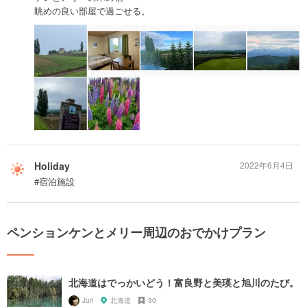
眺めの良い部屋で過ごせる。
Holiday
2022年6月4日
#宿泊施設
ペンションケンとメリー周辺のおでかけプラン
北海道はでっかいどう！富良野と美瑛と旭川のたび。
Juri
北海道
30