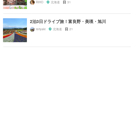
RIHO
北海道
31
2泊3日ドライブ旅！富良野・美瑛・旭川
teriyaki
北海道
21