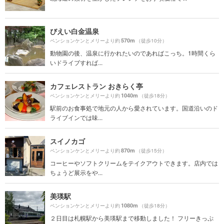
びえい白金温泉
570m
ペンションケンとメリーより約
（徒歩10分）
動物園の後、温泉に行かれたいのであればこっち。1時間くら
いドライブすれば...
カフェレストラン おきらく亭
1040m
ペンションケンとメリーより約
（徒歩18分）
駅前のお食事処で地元の人から愛されています。国道沿いのド
ライブインでは味...
スイノカゴ
870m
ペンションケンとメリーより約
（徒歩15分）
コーヒーやソフトクリームをテイクアウトできます。店内では
ちょうど展示をや...
美瑛駅
1080m
ペンションケンとメリーより約
（徒歩18分）
２日目は札幌駅から美瑛駅まで移動しました！ フリーきっぷ