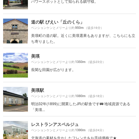
パワースポットとして知られる鎮守様。
道の駅 びえい「丘のくら」
950m
ペンションケンとメリーより約
（徒歩16分）
美瑛町の道の駅。近くに美瑛選果もありますが、こちらにも立
ち寄りました。
美瑛
1350m
ペンションケンとメリーより約
（徒歩23分）
長閑な田園が広がります。
美瑛駅
1080m
ペンションケンとメリーより約
（徒歩18分）
明治32年(1899)に開業したJRの駅舎です🚃 地域資源である
「美瑛...
レストランアスペルジュ
1390m
ペンションケンとメリーより約
（徒歩24分）
北海道の素材を生かしたフレンチをお手頃価格で★