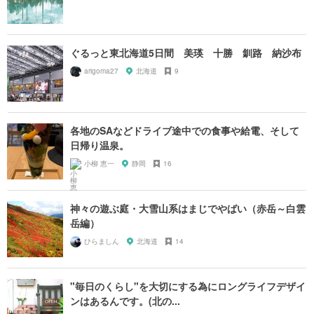
ぐるっと東北海道5日間 美瑛 十勝 釧路 納沙布
arigoma27
北海道
9
各地のSAなどドライブ途中での食事や給電、そして
日帰り温泉。
小柳 恵一
静岡
16
神々の遊ぶ庭・大雪山系はまじでやばい（赤岳～白雲
岳編）
ひらましん
北海道
14
"毎日のくらし"を大切にする為にロングライフデザイ
ンはあるんです。(北の...