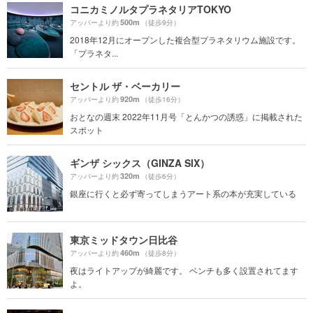
コニカミノルタプラネタリアTOKYO
500m
アッパーより約
（徒歩9分）
2018年12月にオープンした複合型プラネタリウム施設です。
「プラネタ...
セントル ザ・ベーカリー
920m
アッパーより約
（徒歩16分）
おとなの週末 2022年11月号「とんかつの誘惑」に掲載された
スポット
ギンザ シックス（GINZA SIX）
320m
アッパーより約
（徒歩6分）
銀座に行くと必ず寄ってしまうアート系の本が充実している
東京ミッドタウン日比谷
460m
アッパーより約
（徒歩8分）
夜はライトアップが綺麗です。 ベンチも多く設置されてます
よ。