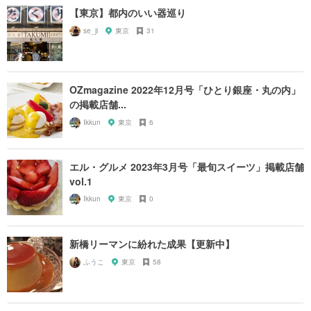
【東京】都内のいい器巡り
se_ji
東京
31
OZmagazine 2022年12月号「ひとり銀座・丸の内」
の掲載店舗...
Ikkun
東京
6
エル・グルメ 2023年3月号「最旬スイーツ」掲載店舗
vol.1
Ikkun
東京
0
新橋リーマンに紛れた成果【更新中】
ふうこ
東京
58