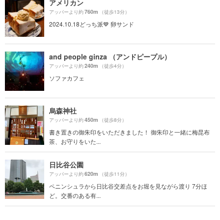
アメリカン
760m
アッパーより約
（徒歩13分）
2024.10.18どっち派💙 卵サンド
and people ginza （アンドピープル）
240m
アッパーより約
（徒歩4分）
ソファカフェ
烏森神社
450m
アッパーより約
（徒歩8分）
書き置きの御朱印をいただきました！ 御朱印と一緒に梅昆布
茶、お守りをいた...
日比谷公園
620m
アッパーより約
（徒歩11分）
ペニンシュラから日比谷交差点をお堀を見ながら渡り 7分ほ
ど。交番のある有...