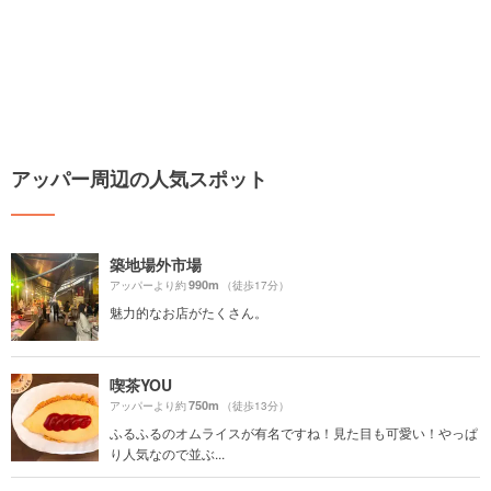
アッパー周辺の人気スポット
築地場外市場
990m
アッパーより約
（徒歩17分）
魅力的なお店がたくさん。
喫茶YOU
750m
アッパーより約
（徒歩13分）
ふるふるのオムライスが有名ですね！見た目も可愛い！やっぱ
り人気なので並ぶ...