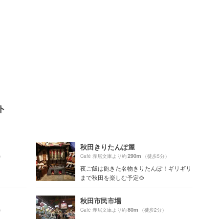
ト
秋田きりたんぽ屋
290m
）
Café 赤居文庫より約
（徒歩5分）
夜ご飯は飽きた名物きりたんぽ！ギリギリ
まで秋田を楽しむ予定🍲
秋田市民市場
80m
）
Café 赤居文庫より約
（徒歩2分）