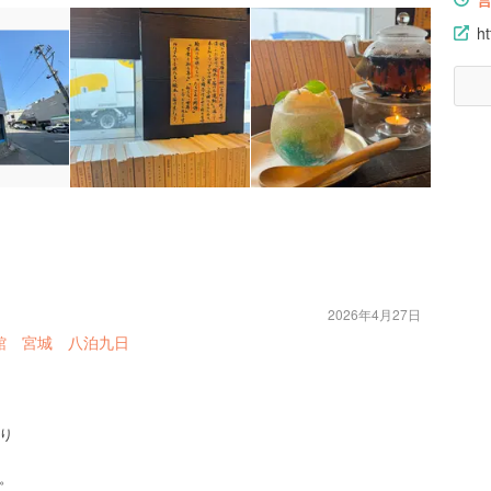
h
2026年4月27日
函館 宮城 八泊九日
り
。