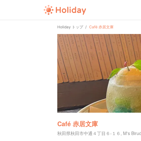
Holiday トップ
Café 赤居文庫
Café 赤居文庫
秋田県秋田市中通４丁目６-１６, M's Birudji