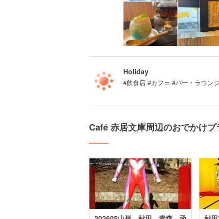
Holiday
#飲食店 #カフェ #バー・ラウン
Café 赤居文庫周辺のおでかけプ
202605山形 秋田 青森 函
秋田