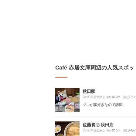
Café 赤居文庫周辺の人気スポッ
秋田駅
410m
Café 赤居文庫より約
（徒歩7分
ツレが駅好きなので訪問。
佐藤養助 秋田店
210m
Café 赤居文庫より約
（徒歩4分