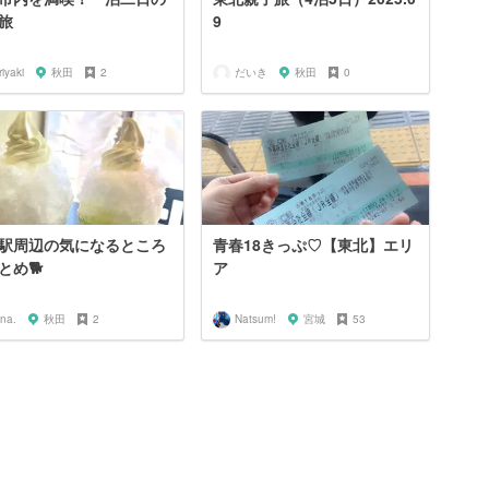
旅
9
riyaki
秋田
2
だいき
秋田
0
駅周辺の気になるところ
青春18きっぷ♡【東北】エリ
とめ🐕
ア
na.
秋田
2
Natsum!
宮城
53