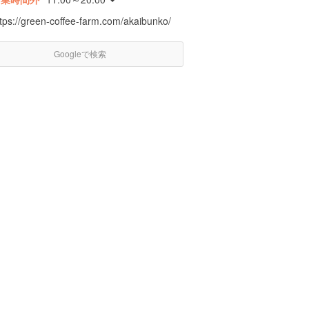
ttps://green-coffee-farm.com/akaibunko/
Googleで検索