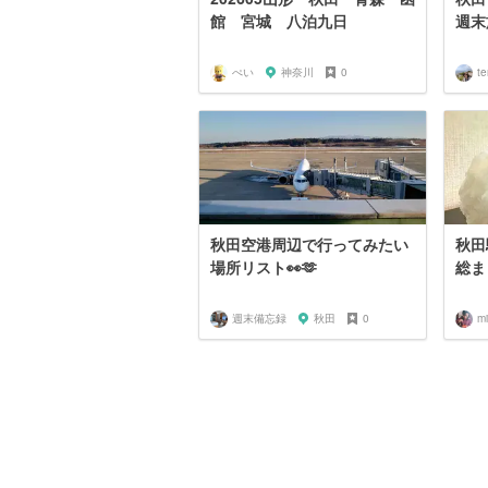
館 宮城 八泊九日
週末
ぺい
神奈川
0
te
秋田空港周辺で行ってみたい
秋田
場所リスト👀🫶
総ま
週末備忘録
秋田
0
mi