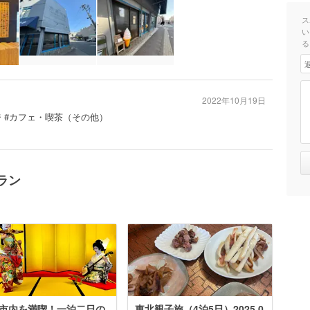
ス
い
る
2022年10月19日
ジ #カフェ・喫茶（その他）
ラン
市内を満喫！一泊二日の
東北親子旅（4泊5日）2025.0