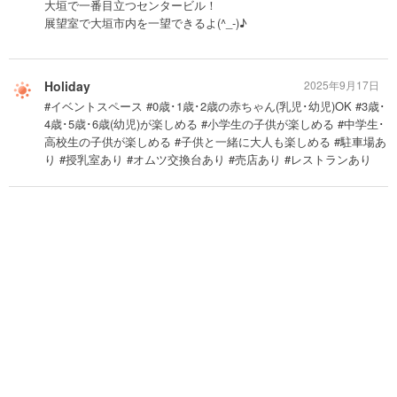
大垣で一番目立つセンタービル！
展望室で大垣市内を一望できるよ(^_-)♪
Holiday
2025年9月17日
#イベントスペース #0歳･1歳･2歳の赤ちゃん(乳児･幼児)OK #3歳･
4歳･5歳･6歳(幼児)が楽しめる #小学生の子供が楽しめる #中学生･
高校生の子供が楽しめる #子供と一緒に大人も楽しめる #駐車場あ
り #授乳室あり #オムツ交換台あり #売店あり #レストランあり