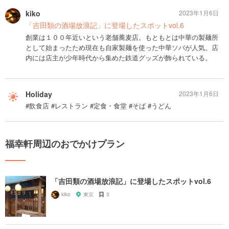
kiko
2023年1月6日
「吉田類の酒場放浪記」に登場したスポットvol.6
創業は１００年近いという老舗蕎麦店。もともとは中華の製麺所
として始まったため現在も自家製麺を使った中華ソバが人気。店
内には店主が少年時代から集めた鉄道グッズが飾られている。
Holiday
2023年1月6日
#飲食店 #レストラン #定食・食堂 #そば #うどん
福幸軒周辺のおでかけプラン
「吉田類の酒場放浪記」に登場したスポットvol.6
kiko
東京
3