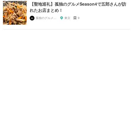
【聖地巡礼】孤独のグルメSeason4で五郎さんが訪
れたお店まとめ！
孤独のグルメ大好き芸人
東京
9