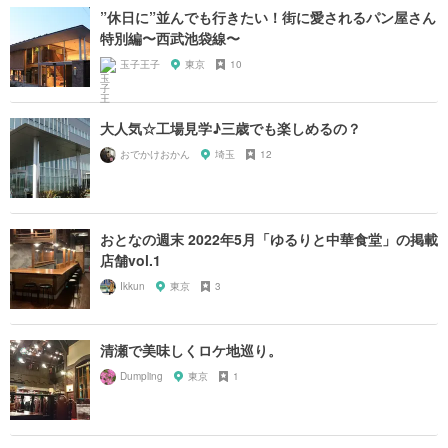
”休日に”並んでも行きたい！街に愛されるパン屋さん
特別編〜西武池袋線〜
玉子王子
東京
10
大人気☆工場見学♪三歳でも楽しめるの？
おでかけおかん
埼玉
12
おとなの週末 2022年5月「ゆるりと中華食堂」の掲載
店舗vol.1
Ikkun
東京
3
清瀬で美味しくロケ地巡り。
Dumpling
東京
1