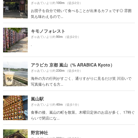
100m
ぎゃあていより約
（徒歩2分）
お団子を自分で焼いて食べることが出来るカフェです◎ 雰囲
気も味わえるので...
キモノフォレスト
90m
ぎゃあていより約
（徒歩2分）
.
アラビカ 京都 嵐山（% ARABICA Kyoto）
230m
ぎゃあていより約
（徒歩4分）
海外の方の行列がすごく、通りすがりに見るだけ笑 川沿いで
写真撮られてる方...
嵐山駅
40m
ぎゃあていより約
（徒歩1分）
食事の後、嵐山の町を散策。木曜日定休のお店が多く、17時ぐ
らいで閉店にな...
野宮神社