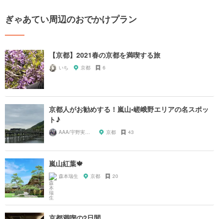
ぎゃあてい周辺のおでかけプラン
【京都】2021春の京都を満喫する旅
いち
京都
6
京都人がお勧めする！嵐山•嵯峨野エリアの名スポッ
ト♪
AAA/宇野実彩子推し
京都
43
嵐山紅葉🍁
森本瑞生
京都
20
京都満喫の2日間