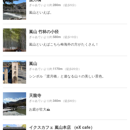
280m
ぎゃあていより約
（徒歩5分）
嵐山といえば。
嵐山 竹林の小径
580m
ぎゃあていより約
（徒歩10分）
嵐山といえばこちら🎋海外の方がたくさん！
嵐山
1170m
ぎゃあていより約
（徒歩20分）
シンボル「渡月橋」と連なる山々の美しい景色。
天龍寺
340m
ぎゃあていより約
（徒歩6分）
お庭が壮大⛰️
イクスカフェ 嵐山本店 （eX cafe）