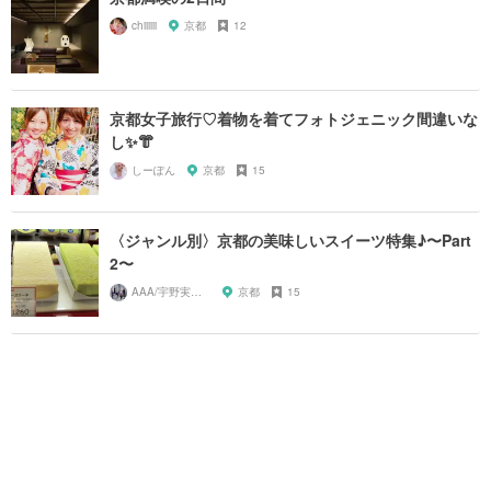
chiiiiii
京都
12
京都女子旅行♡着物を着てフォトジェニック間違いな
し✨👘
しーぽん
京都
15
〈ジャンル別〉京都の美味しいスイーツ特集♪〜Part
2〜
AAA/宇野実彩子推し
京都
15