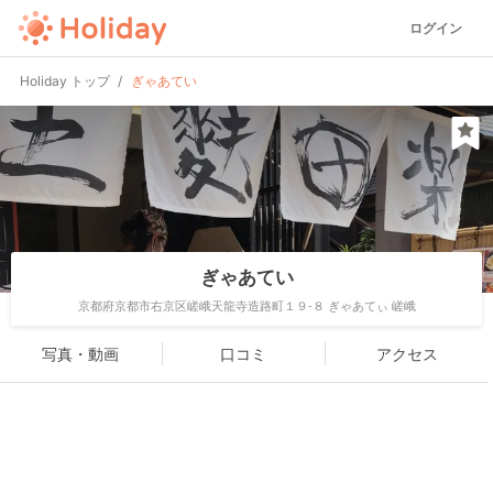
ログイン
Holiday トップ
ぎゃあてい
ぎゃあてい
京都府京都市右京区嵯峨天龍寺造路町１９-８ ぎゃあてぃ 嵯峨
写真・動画
口コミ
アクセス