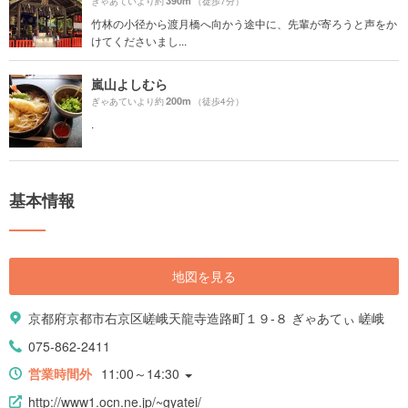
390m
ぎゃあていより約
（徒歩7分）
竹林の小径から渡月橋へ向かう途中に、先輩が寄ろうと声をか
けてくださいまし...
嵐山よしむら
200m
ぎゃあていより約
（徒歩4分）
.
基本情報
地図を見る
京都府京都市右京区嵯峨天龍寺造路町１９-８ ぎゃあてぃ 嵯峨
075-862-2411
営業時間外
11:00～14:30
http://www1.ocn.ne.jp/~gyatei/