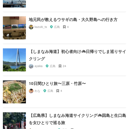
地元民が教えるウサギの島・大久野島への行き方
kazuki_ts
広島
4
【しまなみ海道】初心者向け🚲日帰りでしま巡りサイ
クリング
ayaka
広島
24
10日間ひとり旅〜三原・竹原〜
れな
広島
4
【広島県】しまなみ海道サイクリング🚲因島と生口島
を女ひとりで巡る旅