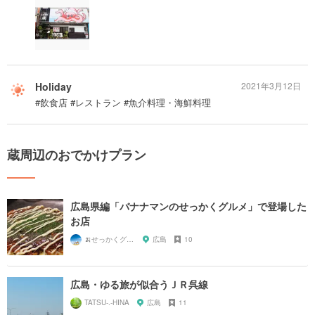
Holiday
2021年3月12日
#飲食店 #レストラン #魚介料理・海鮮料理
蔵周辺のおでかけプラン
広島県編「バナナマンのせっかくグルメ」で登場した
お店
🍌せっかくグルメまにあ🍌
広島
10
広島・ゆる旅が似合うＪＲ呉線
TATSU-.-HINA
広島
11