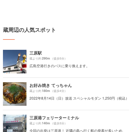
蔵周辺の人気スポット
三原駅
290m
蔵より約
（徒歩5分）
広島空港行きのバスに乗り換えます。
お好み焼き てっちゃん
180m
蔵より約
（徒歩4分）
2022年8月14日（日）放送 スペシャルモダン 1,250円（税込）
三原港フェリーターミナル
140m
蔵より約
（徒歩3分）
今回の出発は三原港！ 近隣の島へ行く船の発着が多いため、