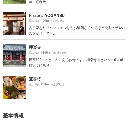
年）毛利元...
Pizzeria YOGANSU
400m
蔵より約
（徒歩7分）
古民家をリノベーションしたお洒落なくつろぎ空間♪ ピザやパ
スタが頂けて、...
極楽寺
1100m
蔵より約
（徒歩19分）
標高693mのところにあるお寺です✨ 極楽寺山という名山の山
頂近くにあり...
登喜将
250m
蔵より約
（徒歩5分）
基本情報