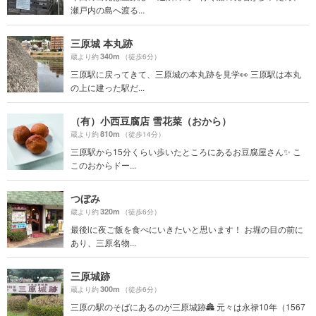
瀬戸内の島へ渡る...
三原城 本丸跡
340m
蔵より約
（徒歩6分）
三原駅に戻ってきて、三原城の本丸跡を見学👀 三原駅は本丸
の上に建った駅だ...
（有）小西豆腐店 雪花菜（おから）
810m
蔵より約
（徒歩14分）
三原駅から15分くらい歩いたところにあるお豆腐屋さん✨ こ
このおからドー...
つぼみ
320m
蔵より約
（徒歩6分）
最後lに夜ご飯を食べにいきたいと思います！ お堀の目の前に
あり、三原名物...
三原城跡
300m
蔵より約
（徒歩6分）
三原の駅のそばにあるのが三原城跡🏯 元々は永禄10年（1567