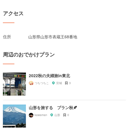
アクセス
住所
山形県山形市表蔵王68番地
周辺のおでかけプラン
2022秋の夫婦旅in東北
つちつちこ
宮城
3
山形を旅する プラン秋🍂
kawaman
山形
0