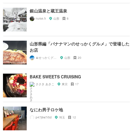
銀山温泉と蔵王温泉
nurse.h
山形
6
山形県編「バナナマンのせっかくグルメ」で登場した
お店
🍌せっかくグルメまにあ🍌
山形
20
BAKE SWEETS CRUISING
ささき あきこ
東京
17
なにわ男子ロケ地
p47j9w7r5d
埼玉
12