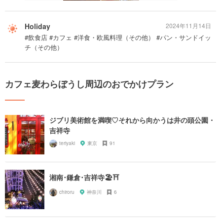
Holiday
2024年11月14日
#飲食店 #カフェ #洋食・欧風料理（その他） #パン・サンドイッ
チ（その他）
カフェ麦わらぼうし周辺のおでかけプラン
ジブリ美術館を満喫♡それから向かうは井の頭公園・
吉祥寺
teriyaki
東京
91
湘南･鎌倉･吉祥寺🏖⛩
chiroru
神奈川
6