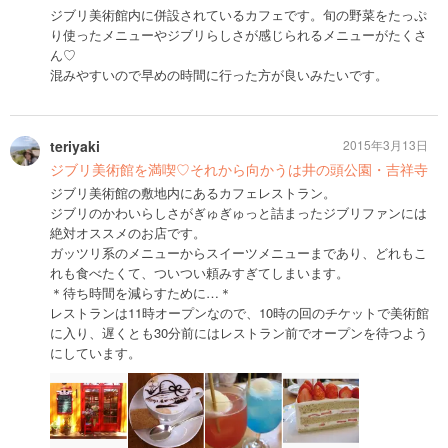
ジブリ美術館内に併設されているカフェです。旬の野菜をたっぷ
り使ったメニューやジブリらしさが感じられるメニューがたくさ
ん♡
混みやすいので早めの時間に行った方が良いみたいです。
teriyaki
2015年3月13日
ジブリ美術館を満喫♡それから向かうは井の頭公園・吉祥寺
ジブリ美術館の敷地内にあるカフェレストラン。
ジブリのかわいらしさがぎゅぎゅっと詰まったジブリファンには
絶対オススメのお店です。
ガッツリ系のメニューからスイーツメニューまであり、どれもこ
れも食べたくて、ついつい頼みすぎてしまいます。
＊待ち時間を減らすために…＊
レストランは11時オープンなので、10時の回のチケットで美術館
に入り、遅くとも30分前にはレストラン前でオープンを待つよう
にしています。