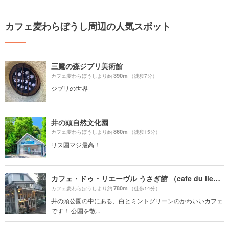
カフェ麦わらぼうし周辺の人気スポット
三鷹の森ジブリ美術館
390m
カフェ麦わらぼうしより約
（徒歩7分）
ジブリの世界
井の頭自然文化園
860m
カフェ麦わらぼうしより約
（徒歩15分）
リス園マジ最高！
カフェ・ドゥ・リエーヴル うさぎ館 （cafe du lievre）
780m
カフェ麦わらぼうしより約
（徒歩14分）
井の頭公園の中にある、白とミントグリーンのかわいいカフェ
です！ 公園を散...