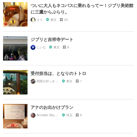
ついに大人もネコバスに乗れるってー！ジブリ美術館
に三鷹からぶらり。
さり
東京
25
ジブリと吉祥寺デート
しいな
東京
8
受付担当は、となりのトトロ
関西が好っきゃねん
東京
1
アナのお出かけプラン
Annakin Skywalker
埼玉
5