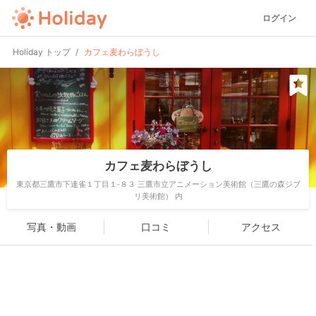
ログイン
Holiday トップ
カフェ麦わらぼうし
カフェ麦わらぼうし
東京都三鷹市下連雀１丁目１-８３ 三鷹市立アニメーション美術館（三鷹の森ジブ
リ美術館） 内
写真・動画
口コミ
アクセス