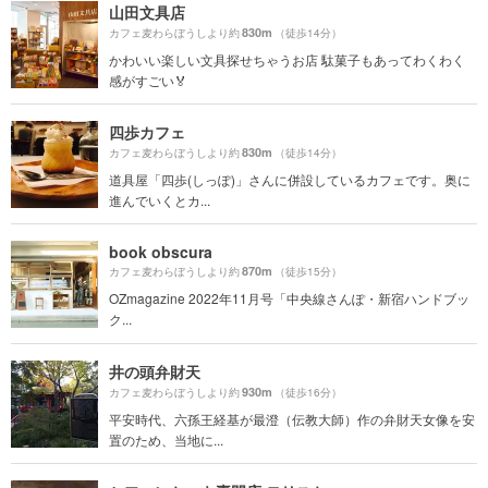
山田文具店
830m
カフェ麦わらぼうしより約
（徒歩14分）
かわいい楽しい文具探せちゃうお店 駄菓子もあってわくわく
感がすごい🏅
四歩カフェ
830m
カフェ麦わらぼうしより約
（徒歩14分）
道具屋「四歩(しっぽ)」さんに併設しているカフェです。奥に
進んでいくとカ...
book obscura
870m
カフェ麦わらぼうしより約
（徒歩15分）
OZmagazine 2022年11月号「中央線さんぽ・新宿ハンドブッ
ク...
井の頭弁財天
930m
カフェ麦わらぼうしより約
（徒歩16分）
平安時代、六孫王経基が最澄（伝教大師）作の弁財天女像を安
置のため、当地に...