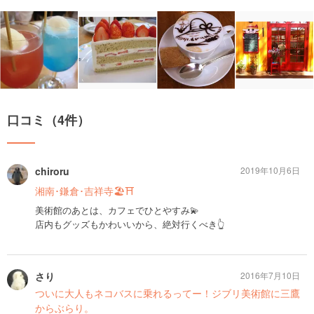
口コミ（4件）
chiroru
2019年10月6日
湘南･鎌倉･吉祥寺🏖⛩
美術館のあとは、カフェでひとやすみ💫
店内もグッズもかわいいから、絶対行くべき👆
さり
2016年7月10日
ついに大人もネコバスに乗れるってー！ジブリ美術館に三鷹
からぶらり。