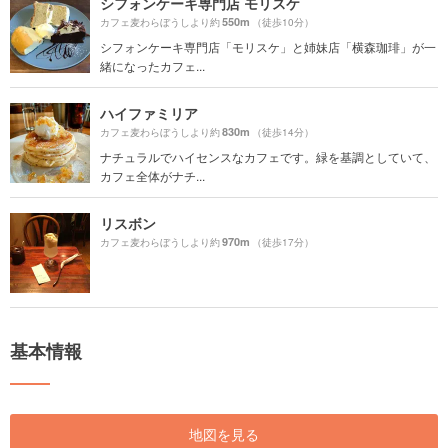
シフォンケーキ専門店 モリスケ
550m
カフェ麦わらぼうしより約
（徒歩10分）
シフォンケーキ専門店「モリスケ」と姉妹店「横森珈琲」が一
緒になったカフェ...
ハイファミリア
830m
カフェ麦わらぼうしより約
（徒歩14分）
ナチュラルでハイセンスなカフェです。緑を基調としていて、
カフェ全体がナチ...
リスボン
970m
カフェ麦わらぼうしより約
（徒歩17分）
基本情報
地図を見る