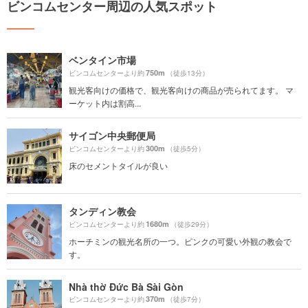
ビンコムセンター周辺の人気スポット
ベンタイン市場
750m
ビンコムセンターより約
（徒歩13分）
観光客向けの価格で、観光客向けの商品が売られてます。 マ
ーケット内は割高...
サイゴン中央郵便局
300m
ビンコムセンターより約
（徒歩5分）
床のセメントタイルが良い
タンディン教会
1680m
ビンコムセンターより約
（徒歩29分）
ホーチミンの観光名所の一つ。ピンクの可愛い外観の教会で
す。
Nhà thờ Đức Bà Sài Gòn
370m
ビンコムセンターより約
（徒歩7分）