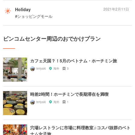
Holiday
2021年2月11日
#ショッピングモール
ビンコムセンター周辺のおでかけプラン
カフェ天国？！5月のベトナム・ホーチミン旅
teriyaki
海外
3
時差2時間！ホーチミンで長期滞在を満喫
teriyaki
海外
1
穴場レストランに市場に料理教室♫コスパ抜群のベト
ナム女子旅