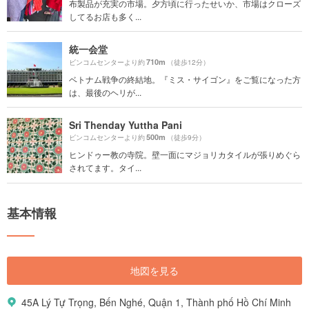
布製品が充実の市場。夕方頃に行ったせいか、市場はクローズ
してるお店も多く...
統一会堂
710m
ビンコムセンターより約
（徒歩12分）
ベトナム戦争の終結地。『ミス・サイゴン』をご覧になった方
は、最後のヘリが...
Sri Thenday Yuttha Pani
500m
ビンコムセンターより約
（徒歩9分）
ヒンドゥー教の寺院。壁一面にマジョリカタイルが張りめぐら
されてます。タイ...
基本情報
地図を見る
45A Lý Tự Trọng, Bến Nghé, Quận 1, Thành phố Hồ Chí Minh