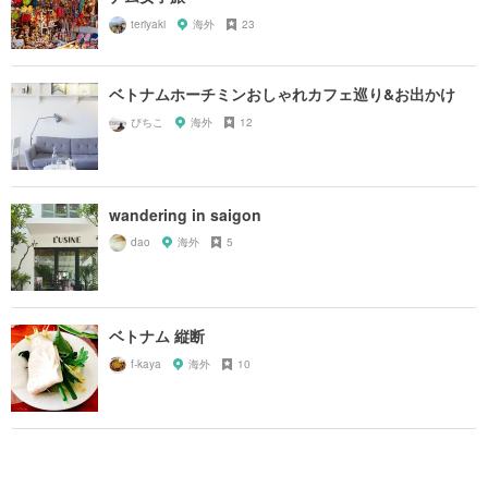
teriyaki
海外
23
ベトナムホーチミンおしゃれカフェ巡り&お出かけ
ぴちこ
海外
12
wandering in saigon
dao
海外
5
ベトナム 縦断
f-kaya
海外
10