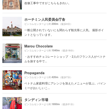
改修工事中ですがこちらもきれい。
ホーチミン人民委員会庁舎
200m
ビンコムセンターより約
（徒歩4分）
一般公開されていないにも関わらず観光客に人気。 撮影ポイ
ントとなっています。
Marou Chocolate
1040m
ビンコムセンターより約
（徒歩18分）
・おすすめチョコレートショップ ・2人のフランス人がベトナ
ムを旅する中で...
Propaganda
420m
ビンコムセンターより約
（徒歩7分）
ベトナム家庭料理にアレンジを加えたメニューが並ぶ。バイン
ミーがおいしいこ...
タンディン市場
1850m
ビンコムセンターより約
（徒歩31分）