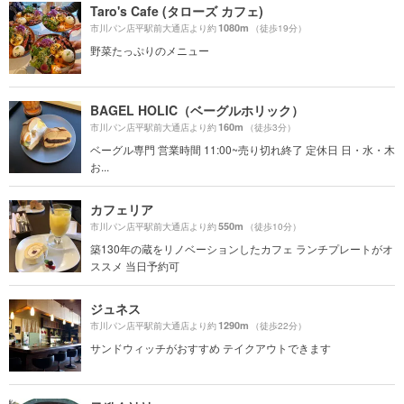
Taro's Cafe (タローズ カフェ)
1080m
市川パン店平駅前大通店より約
（徒歩19分）
野菜たっぷりのメニュー
BAGEL HOLIC（ベーグルホリック）
160m
市川パン店平駅前大通店より約
（徒歩3分）
ベーグル専門 営業時間 11:00~売り切れ終了 定休日 日・水・木
お...
カフェリア
550m
市川パン店平駅前大通店より約
（徒歩10分）
築130年の蔵をリノベーションしたカフェ ランチプレートがオ
ススメ 当日予約可
ジュネス
1290m
市川パン店平駅前大通店より約
（徒歩22分）
サンドウィッチがおすすめ テイクアウトできます