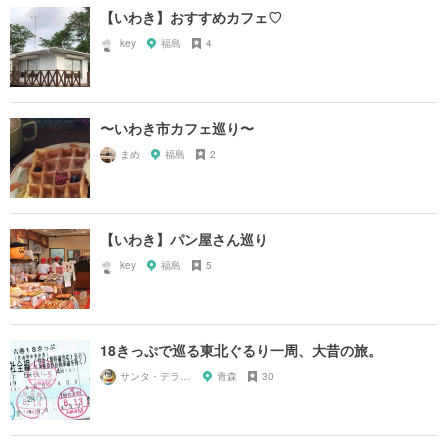
【いわき】おすすめカフェ♡
key
福島
4
〜いわき市カフェ巡り〜
まめ
福島
2
【いわき】パン屋さん巡り
key
福島
5
18きっぷで巡る東北ぐるり一周、大昔の旅。
サンタ・デラックス
青森
30