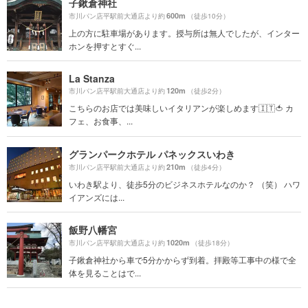
子鍬倉神社
600m
市川パン店平駅前大通店より約
（徒歩10分）
上の方に駐車場があります。授与所は無人でしたが、インター
ホンを押すとすぐ...
La Stanza
120m
市川パン店平駅前大通店より約
（徒歩2分）
こちらのお店では美味しいイタリアンが楽しめます🇮🇹🍅 カ
フェ、お食事、...
グランパークホテル パネックスいわき
210m
市川パン店平駅前大通店より約
（徒歩4分）
いわき駅より、徒歩5分のビジネスホテルなのか？ （笑） ハワ
イアンズには...
飯野八幡宮
1020m
市川パン店平駅前大通店より約
（徒歩18分）
子鍬倉神社から車で5分かからず到着。拝殿等工事中の様で全
体を見ることはで...