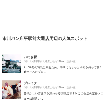
市川パン店平駅前大通店周辺の人気スポット
いわき駅
170m
市川パン店平駅前大通店より約
（徒歩3分）
7：39発の特急に乗るため、時間にちょっと余裕を持って朝6
時半ごろにブロ...
ブレイク
130m
市川パン店平駅前大通店より約
（徒歩3分）
昔懐かしい雰囲気を漂わせる喫茶店です☕ このお店の定番メニ
ューは間違い...