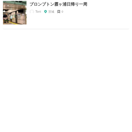
ブロンプトン霞ヶ浦日帰り一周
Toni
茨城
0