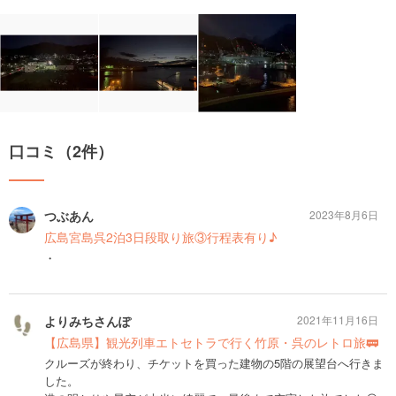
口コミ（2件）
つぶあん
2023年8月6日
広島宮島呉2泊3日段取り旅③行程表有り♪
・
よりみちさんぽ
2021年11月16日
【広島県】観光列車エトセトラで行く竹原・呉のレトロ旅🚃
クルーズが終わり、チケットを買った建物の5階の展望台へ行きま
した。