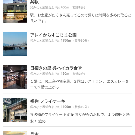
呉駅
450m
呉みなと展望台より約
（徒歩8分）
駅。お土産がたくさん売ってるので帰りは時間を多めに取ると
良いです。
アレイからすこじま公園
1780m
呉みなと展望台より約
（徒歩30分）
・
日招きの里 呉ハイカラ食堂
130m
呉みなと展望台より約
（徒歩3分）
１階は、お土産や物産展、２階はレストラン。 エスカレータ
ーで２階に上がっ...
福住 フライケーキ
1100m
呉みなと展望台より約
（徒歩19分）
呉名物のフライケーキ ☄️💫 昔ながらのお店で、１つ80円と格
安！ 旅の...
呉市