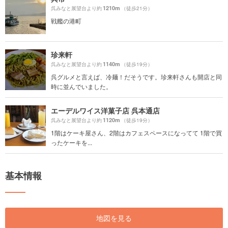
1210m
呉みなと展望台より約
（徒歩21分）
戦艦の港町
珍来軒
1140m
呉みなと展望台より約
（徒歩19分）
呉グルメと言えば、冷麺！だそうです。珍来軒さんも開店と同
時に並んでいました。
エーデルワイス洋菓子店 呉本通店
1120m
呉みなと展望台より約
（徒歩19分）
1階はケーキ屋さん、2階はカフェスペースになってて 1階で買
ったケーキを...
基本情報
地図を見る