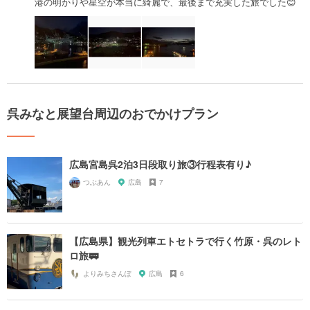
港の明かりや星空が本当に綺麗で、最後まで充実した旅でした😊
呉みなと展望台周辺のおでかけプラン
広島宮島呉2泊3日段取り旅③行程表有り♪
つぶあん
広島
7
【広島県】観光列車エトセトラで行く竹原・呉のレト
ロ旅🚃
よりみちさんぽ
広島
6