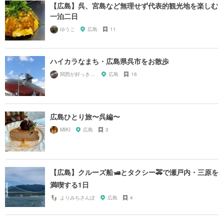
【広島】呉、宮島など無理せず代表的観光地を楽しむ
一泊二日
ゆうこ
広島
11
ハイカラなまち・広島県呉市をお散歩
関西が好っきゃねん
広島
16
広島ひとり旅〜呉編〜
MIKI
広島
3
【広島】クルーズ船🛥とタクシー🚕で瀬戸内・三原を
満喫する1日
よりみちさんぽ
広島
4