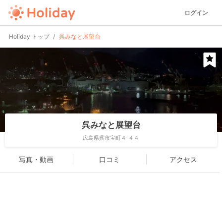
ログイン
Holiday トップ
呉みなと展望台
呉みなと展望台
広島県呉市宝町４-４４
写真・動画
口コミ
アクセス