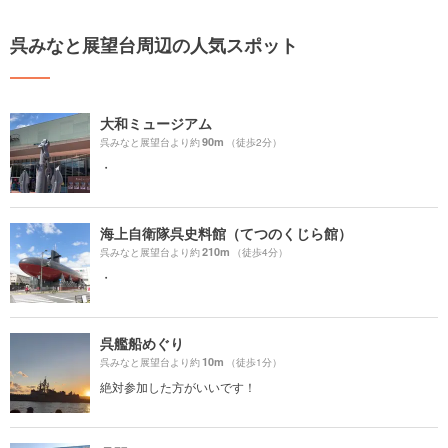
呉みなと展望台周辺の人気スポット
大和ミュージアム
90m
呉みなと展望台より約
（徒歩2分）
・
海上自衛隊呉史料館（てつのくじら館）
210m
呉みなと展望台より約
（徒歩4分）
・
呉艦船めぐり
10m
呉みなと展望台より約
（徒歩1分）
絶対参加した方がいいです！