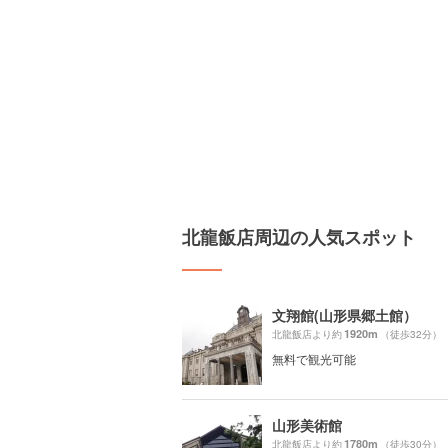
北龍飯店周辺の人気スポット
文翔館(山形県郷土館）
1920m
北龍飯店より約
（徒歩32分）
無料で観光可能
山形美術館
1780m
北龍飯店より約
（徒歩30分）