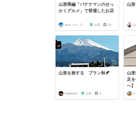
山形県編「バナナマンのせっ
山形
かくグルメ」で登場したお店
🍌せっかくグルメまにあ🍌
山形
20
み
山形を旅する プラン秋🍂
山形
足を
へ】
kawaman
山形
0
ヒ