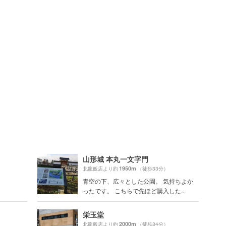
山形城 本丸一文字門
1950m
北龍飯店より約
（徒歩33分）
青空の下、広々とした公園。 気持ちよか
ったです。 こちらで先ほど購入した...
栄玉堂
2000m
北龍飯店より約
（徒歩34分）