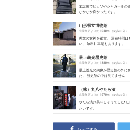
常設展でピカソやシャガールの
なかなか良かったです。
山形県立博物館
1940m
北龍飯店より約
（徒歩33分）
縄文の女神を鑑賞。 滞在時間は
い。 無料駐車場もあります。
最上義光歴史館
1880m
北龍飯店より約
（徒歩32分）
最上義光の銅像が歴史館の外に
た。 歴史館の中は見てません
（株）丸八やたら漬
1970m
北龍飯店より約
（徒歩33分）
やたら漬け美味しそうでした❗ 
たいです。
シェアする