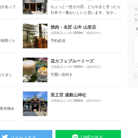
絵があって
ちょっと一息その②。どらやきと言ったら
ス
日本で一番おいしいと思います。元サ...
い
る
焼肉・名匠 山牛 山形店
1930m
北龍飯店より約
（徒歩33分）
1時間ぐら
予約必須
花カフェブルーミーズ
1500m
北龍飯店より約
（徒歩25分）
ありまし
可愛い店内🌷
里之宮 湯殿山神社
1800m
北龍飯店より約
（徒歩30分）
山形名物み
ツイートする
LINEで送る