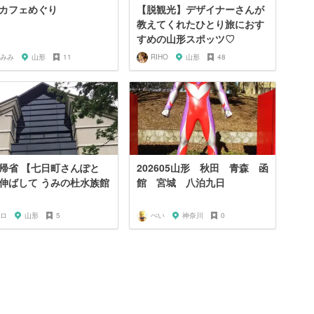
カフェめぐり
【脱観光】デザイナーさんが
教えてくれたひとり旅におす
すめの山形スポッツ♡
みみ
山形
11
RIHO
山形
48
帰省 【七日町さんぽと
202605山形 秋田 青森 函
伸ばして うみの杜水族館
館 宮城 八泊九日
ロ
山形
5
ぺい
神奈川
0