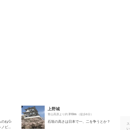
上野城
310m
青山高原より約
（徒歩6分）
のね💦
石垣の高さは日本で一、二を争うとか？
ス
ビ...
い