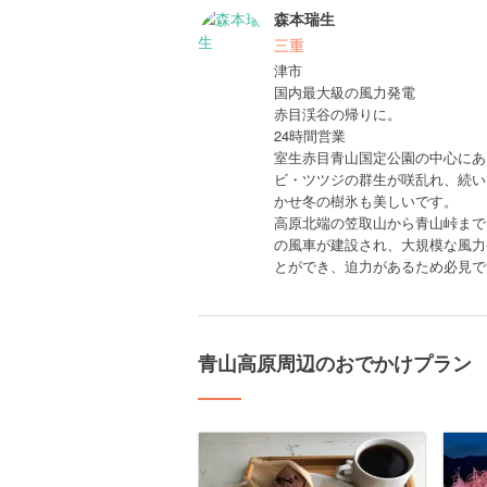
森本瑞生
三重
津市
国内最大級の風力発電
赤目渓谷の帰りに。
24時間営業
室生赤目青山国定公園の中心にあ
ビ・ツツジの群生が咲乱れ、続い
かせ冬の樹氷も美しいです。
高原北端の笠取山から青山峠まで
の風車が建設され、大規模な風力
とができ、迫力があるため必見で
青山高原周辺のおでかけプラン