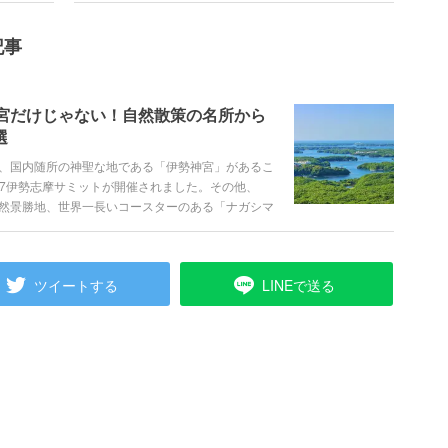
記事
宮だけじゃない！自然散策の名所から
選
、国内随所の神聖な地である「伊勢神宮」があるこ
G7伊勢志摩サミットが開催されました。その他、
然景勝地、世界一長いコースターのある「ナガシマ
々が有名です。 三重県のグルメは、太平洋の恵み
芸術品級の高級肉「松坂牛」を楽しむことができま
いきます。
ツイートする
LINEで送る