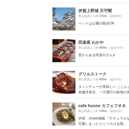
伊賀上野城 天守閣
310m
青山高原より約
（徒歩6分）
ペットは公園の散歩OK
田楽座 わかや
580m
青山高原より約
（徒歩10分）
昔からある田楽やさん♪
グリルストーク
400m
青山高原より約
（徒歩7分）
タンシチューが美味しい こじん
老舗洋食店。一方通行の路地の先に
cafe huone カフェフオネ
100m
青山高原より約
（徒歩2分）
伊賀 cheek掲載 『ナチュラ
可愛いまったりくつろげる隠...