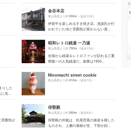
る
金谷本店
550m
青山高原より約
（徒歩10分）
伊賀牛を楽しめるすき焼き店。池波氏が行
かれていた頃と雰囲気が変わらない貴...
昭和レトロ銭湯 一乃湯
750m
青山高原より約
（徒歩13分）
全国から銭湯＆レトロファンが訪れる三重
県随一の人気銭湯だ。創業は1950...
Ninomachi street cookie
410m
青山高原より約
（徒歩7分）
まりした
見...
俳聖殿
360m
青山高原より約
（徒歩6分）
ルな雰囲気が
俳聖殿の外観は、松尾芭蕉の旅姿を模した
ものされ、上層の屋根が笠、下部が顔...