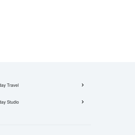
day Travel
day Studio