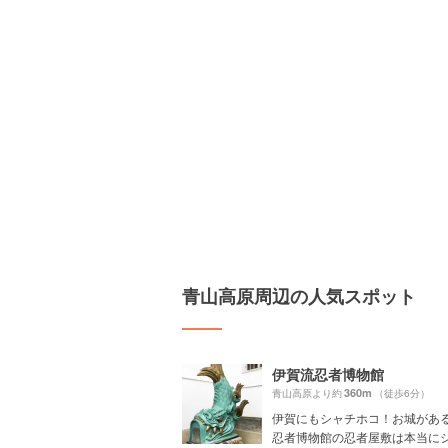
青山高原周辺の人気スポット
伊賀流忍者博物館
360m
青山高原より約
（徒歩6分）
伊賀にもシャチホコ！お城がある
忍者博物館の忍者屋敷は本当にシノ