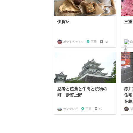
伊賀✨
三重
ポテトヘッド✨
三重
12
森
忍者と芭蕉と牛肉と焼物の
赤井
町 伊賀上野
住宅
を練
サンテレビ
三重
19