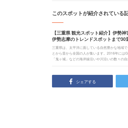
このスポットが紹介されている
【三重県 観光スポット紹介】伊勢神
伊勢志摩のトレンドスポットまで30
三重県は、太平洋に面している自然豊かな地域で
とから昔から全国の人が集います。2016年には
「鬼ヶ城」などの海岸線沿いや川沿いの数々の自
スパーランド」をはじめとしたテーマパークの数
をたっぷり受けた伊勢海老や牡蠣などの海鮮系、
す。 今回はそんな三重県の観光地をご紹介して
シェアする