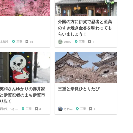
外国の方に伊賀で忍者と至高
のすき焼き金谷を味わっても
らいましょう！
本瑞生
三重
15
seijiro
三重
11
英和さんゆかりの赤井家
三重と奈良ひとりたび
と伊賀忍者のまち伊賀市
り歩く
関西が好っきゃねん
三重
3
さわん
三重
1