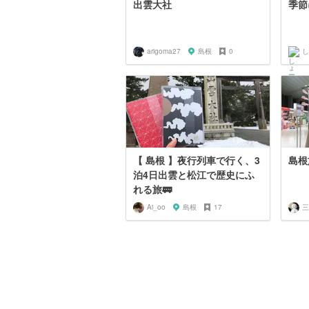
出雲大社
季節
arigoma27
島根
0
し
【 島根 】夜行列車で行く、3
島根
泊4日出雲と松江で歴史にふ
れる旅🚃
Ai_oo
島根
17
三