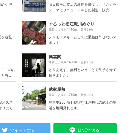
山かけそ
旧日銀松江支店の建物を修復し、「匠」を
.
テーマにリニューアルした製造・販売...
ぐるっと松江堀川めぐり
1410m
陣賀山より約
（徒歩24分）
堀を遊覧
ノリモノスキーとしては乗船は外せないス
ポット。
興雲閣
1490m
陣賀山より約
（徒歩25分）
「ここのお
とりあえず、無料ということで見学させて
教...
頂きました。
武家屋敷
1760m
陣賀山より約
（徒歩30分）
がオスス
駐車場250円(1H未満) 江戸時代の武士の生
かりにく
活を垣間見れます。
ツイートする
LINEで送る