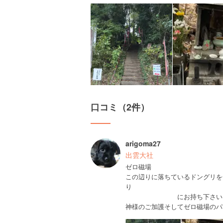
口コミ（2件）
arigoma27
出雲大社
ゼロ磁場
この辺りに落ちているドングリを
にお持ち下さい
神様のご加護そしてゼロ磁場のパ