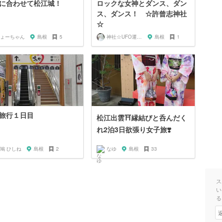
に合わせて松江城！
ロックな女神とダンス、ダン
ス、ダンス！ ☆許曾志神社
☆
ょーちゃん
島根
5
神社☆UFO運航管理局
島根
1
旅行１日目
松江出雲⛩縁結びと呑んだく
れ2泊3日欲張り女子旅❣️
鳩 ひしね
島根
2
なゆ
島根
33
ス
い
る