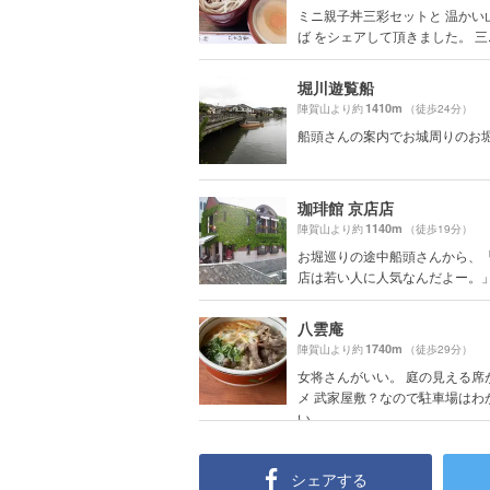
ミニ親子丼三彩セットと 温かい
ば をシェアして頂きました。 三..
堀川遊覧船
1410m
陣賀山より約
（徒歩24分）
船頭さんの案内でお城周りのお
珈琲館 京店店
1140m
陣賀山より約
（徒歩19分）
お堀巡りの途中船頭さんから、
店は若い人に人気なんだよー。」と
八雲庵
1740m
陣賀山より約
（徒歩29分）
女将さんがいい。 庭の見える席
メ 武家屋敷？なので駐車場はわ
い
シェアする