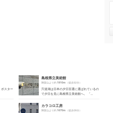
島根県立美術館
1910m
陣賀山より約
（徒歩32分）
、ポスター
宍道湖は日本の夕日百選に選ばれているの
で夕日を見に島根県立美術館へ。 「...
カラコロ工房
1670m
陣賀山より約
（徒歩28分）