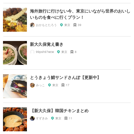
海外旅行に行けない今、東京にいながら世界のおいし
いものを食べに行くプラン！
おかもとたろう
東京
39
新大久保覚え書き
99psh97wcw
東京
8
とうきょう鯖サンドさんぽ【更新中】
みっこ
東京
17
【新大久保】韓国チキンまとめ
すずきみ
東京
11