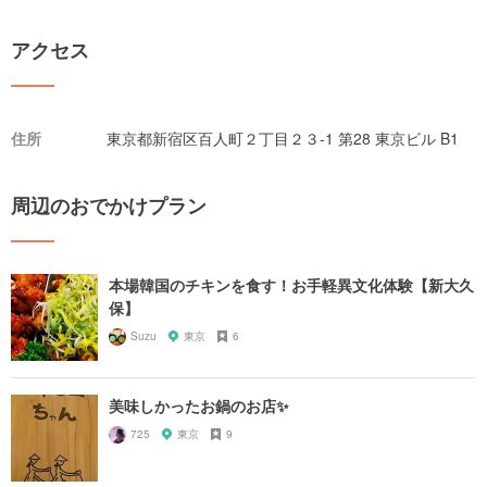
アクセス
住所
東京都新宿区百人町２丁目２３-1 第28 東京ビル B1
周辺のおでかけプラン
本場韓国のチキンを食す！お手軽異文化体験【新大久
保】
Suzu
東京
6
美味しかったお鍋のお店✨
725
東京
9