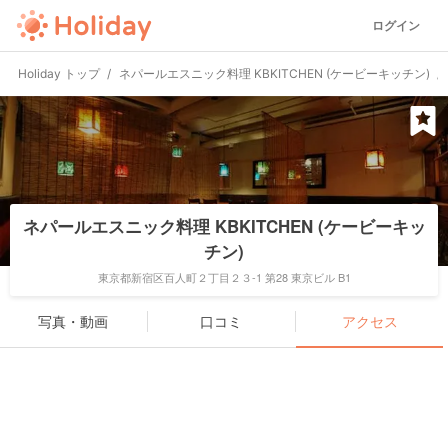
ログイン
Holiday トップ
ネパールエスニック料理 KBKITCHEN (ケービーキッチン)
ネパールエスニック料理 KBKITCHEN (ケービーキッ
チン)
東京都新宿区百人町２丁目２３-1 第28 東京ビル B1
写真・動画
口コミ
アクセス