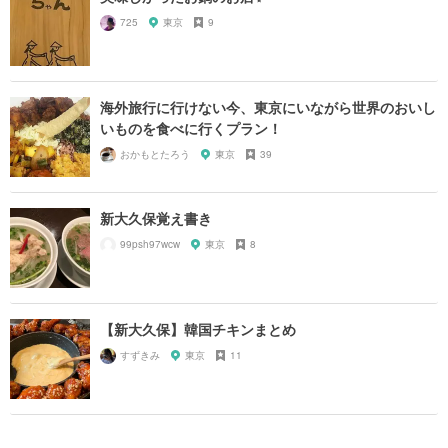
725
東京
9
海外旅行に行けない今、東京にいながら世界のおいし
いものを食べに行くプラン！
おかもとたろう
東京
39
新大久保覚え書き
99psh97wcw
東京
8
【新大久保】韓国チキンまとめ
すずきみ
東京
11