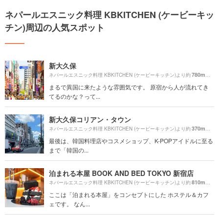
ネパールエスニック料理 KBKITCHEN (ケービーキッ
チン)周辺の人気スポット
新大久保
780m
ネパールエスニック料理 KBKITCHEN (ケービーキッチン)より約
（徒
まるで異国に来たような雰囲気です。 原宿から人が流れてき
てるのかな？って...
新大久保コリアン・タウン
370m
ネパールエスニック料理 KBKITCHEN (ケービーキッチン)より約
（徒
最後は、韓国料理店やコスメショップ、K-POPアイドルに至る
まで「韓国の...
泊まれる本屋 BOOK AND BED TOKYO 新宿店
810m
ネパールエスニック料理 KBKITCHEN (ケービーキッチン)より約
（徒
ここは「泊まれる本屋」をコンセプトにした ホステル＆カフ
ェです。 なん...