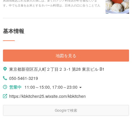
異国情緒あふれる新大久保には、多くのアジア料理店が軒を連ねていま
す。中でも主食をお米とするネパール料理は、日本人の口に合うことで人
気があります。風味豊かなスパイスが効いたカレーやサモサ、ネパール風
のチャーハンなど、「ネパール料理は初めて」という方でも食べやすい料
理が多いのが特徴です。 ここでは、リーズナブルなワンコインディッシュ
からコース料理を用意しているお店まで紹介します。
基本情報
地図を見る
東京都新宿区百人町２丁目２３-1 第28 東京ビル B1
050-5461-3219
営業中
11:00～15:00, 17:00～23:00
https://kbkitchen25.wixsite.com/kbkitchen
Googleで検索