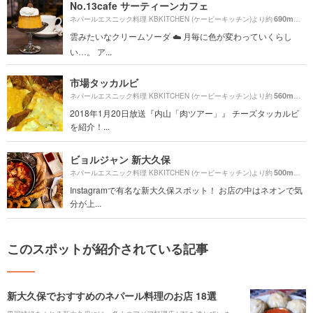
No.13cafe サーティーンカフェ
690m
ネパールエスニック料理 KBKITCHEN (ケービーキッチン)より約
（徒
雲みたいなクリームソーダ︎ ☁️ 月毎に色が変わっていくらし
い…。 ア...
市場タッカルビ
560m
ネパールエスニック料理 KBKITCHEN (ケービーキッチン)より約
（徒
2018年1月20日放送『内山「肉ツアー」』 チーズタッカルビ
を紹介！...
ビョルジャン 新大久保
500m
ネパールエスニック料理 KBKITCHEN (ケービーキッチン)より約
（徒
Instagramで有名な新大久保スポット！ お店の中はネオンで気
分が上...
このスポットが紹介されている記事
新大久保でおすすめのネパール料理のお店 18選