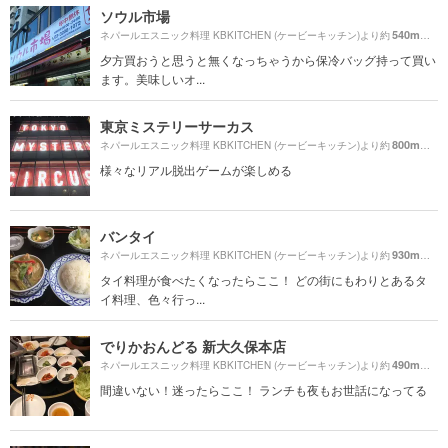
ソウル市場
540m
ネパールエスニック料理 KBKITCHEN (ケービーキッチン)より約
（徒
夕方買おうと思うと無くなっちゃうから保冷バッグ持って買い
ます。美味しいオ...
東京ミステリーサーカス
800m
ネパールエスニック料理 KBKITCHEN (ケービーキッチン)より約
（徒
様々なリアル脱出ゲームが楽しめる
バンタイ
930m
ネパールエスニック料理 KBKITCHEN (ケービーキッチン)より約
（徒
タイ料理が食べたくなったらここ！ どの街にもわりとあるタ
イ料理、色々行っ...
でりかおんどる 新大久保本店
490m
ネパールエスニック料理 KBKITCHEN (ケービーキッチン)より約
（徒
間違いない！迷ったらここ！ ランチも夜もお世話になってる