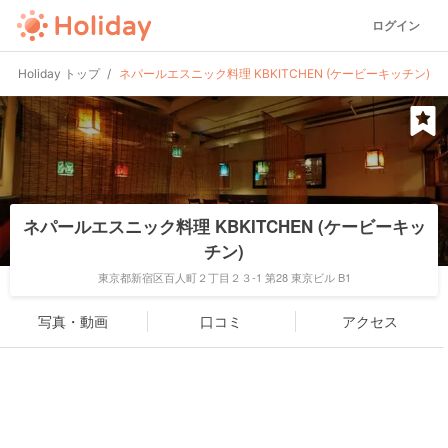
ログイン
Holiday トップ
ネパールエスニック料理 KBKITCHEN (ケービーキッチン)
ネパールエスニック料理 KBKITCHEN (ケービーキッ
チン)
東京都新宿区百人町２丁目２３-1 第28 東京ビル B1
写真・動画
口コミ
アクセス