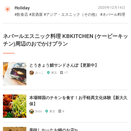
Holiday
2020年12月14日
#飲食店 #居酒屋 #アジア・エスニック（その他） #ネパール料理
ネパールエスニック料理 KBKITCHEN (ケービーキッ
チン)周辺のおでかけプラン
とうきょう鯖サンドさんぽ【更新中】
みっこ
東京
17
本場韓国のチキンを食す！お手軽異文化体験【新大久
保】
Suzu
東京
6
美味しかったお鍋のお店✨