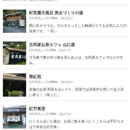
町営露天風呂 美女づくりの湯
150m
安竹商店より約
（徒歩3分）
肌に良さそうな、ヌルヌルっとした触感がとてもお気に入りの
温泉です。 一応...
古民家お茶カフェ 山口屋
20m
安竹商店より約
（徒歩1分）
寸又峡で夢の吊り橋を見たあとは、古民家カフェでひとやす
み。
翠紅苑
300m
安竹商店より約
（徒歩6分）
老舗のお宿 和室をセレクト。部屋では茶香炉が焚いてあり良
い香り！（帰った...
紅竹食堂
40m
安竹商店より約
（徒歩1分）
たくさん歩いた後は、お昼ご飯を食べに！ こちらは手打ちそ
ばで有名な紅竹食...