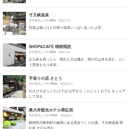
寸又峡温泉
40m
安竹商店より約
（徒歩1分）
写真は無いけど日帰り温泉いっぱいあったよ🤭
SHOP&CAFE 晴耕雨読
50m
安竹商店より約
（徒歩1分）
お土産を買ったら、晴れた日は働き、雨の日は本を読む。とい
う意味をもつ名前...
手造りの店 さとう
160m
安竹商店より約
（徒歩3分）
わさびそば しいたけそば 山芋もち こんにゃくおでん をシェア
して頂き...
奥大井観光ホテル翠紅苑
310m
安竹商店より約
（徒歩6分）
静岡県川根本町の秘境にある美女づくりの湯。寸又峡温泉 翠
紅苑 大正を思わ...