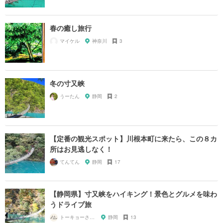
春の癒し旅行
マイケル
神奈川
3
冬の寸又峡
うーたん
静岡
2
【定番の観光スポット】川根本町に来たら、この８カ
所はお見逃しなく！
てんてん
静岡
17
【静岡県】寸又峡をハイキング！景色とグルメを味わ
うドライブ旅
トーキョーさんぽ
静岡
13