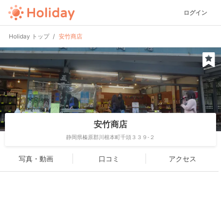
ログイン
Holiday トップ
安竹商店
安竹商店
静岡県榛原郡川根本町千頭３３９-２
写真・動画
口コミ
アクセス