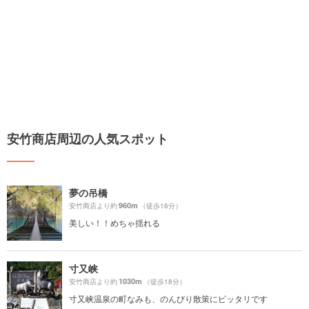
安竹商店周辺の人気スポット
夢の吊橋
960m
安竹商店より約
（徒歩16分）
美しい！！めちゃ揺れる
寸又峡
1030m
安竹商店より約
（徒歩18分）
寸又峡温泉の町なみも、のんびり散策にピッタリです