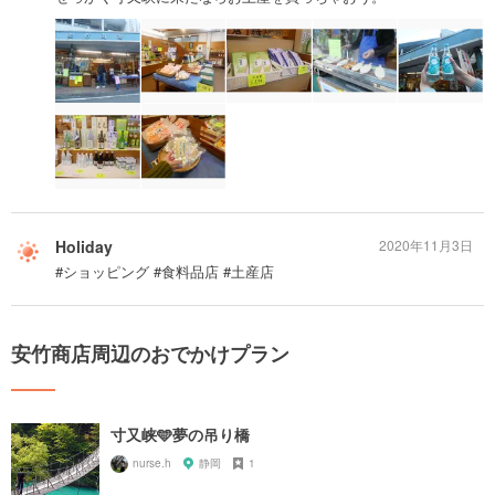
Holiday
2020年11月3日
#ショッピング #食料品店 #土産店
安竹商店周辺のおでかけプラン
寸又峡🩵夢の吊り橋
nurse.h
静岡
1