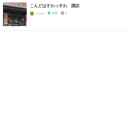
こんどはすわっすわ 諏訪
ともも
長野
0