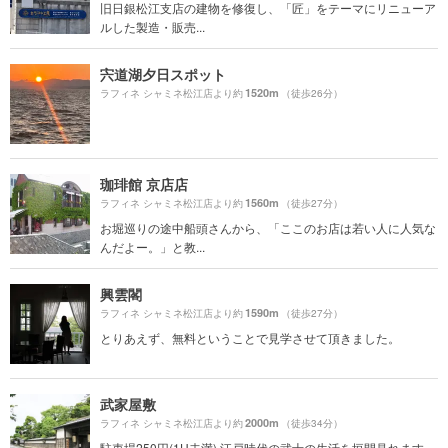
旧日銀松江支店の建物を修復し、「匠」をテーマにリニューア
ルした製造・販売...
宍道湖夕日スポット
1520m
ラフィネ シャミネ松江店より約
（徒歩26分）
珈琲館 京店店
1560m
ラフィネ シャミネ松江店より約
（徒歩27分）
お堀巡りの途中船頭さんから、「ここのお店は若い人に人気な
んだよー。」と教...
興雲閣
1590m
ラフィネ シャミネ松江店より約
（徒歩27分）
とりあえず、無料ということで見学させて頂きました。
武家屋敷
2000m
ラフィネ シャミネ松江店より約
（徒歩34分）
駐車場250円(1H未満) 江戸時代の武士の生活を垣間見れます。