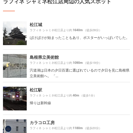
ラフィネ シャミネ松江店周辺の人気スポット
松江城
1640m
ラフィネ シャミネ松江店より約
（徒歩28分）
ばけばけが始まったこともあり、ポスターがいっぱいでした。
島根県立美術館
1090m
ラフィネ シャミネ松江店より約
（徒歩19分）
宍道湖は日本の夕日百選に選ばれているので夕日を見に島根県
立美術館へ。 「...
松江駅
40m
ラフィネ シャミネ松江店より約
（徒歩1分）
帰りは新幹線
カラコロ工房
1180m
ラフィネ シャミネ松江店より約
（徒歩20分）