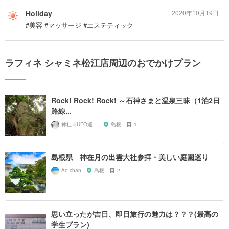
Holiday
2020年10月19日
#美容 #マッサージ #エステティック
ラフィネ シャミネ松江店周辺のおでかけプラン
Rock! Rock! Rock! ～石神さまと温泉三昧（1泊2日
路線...
神社☆UFO運航管理局
島根
1
島根県 神在月の出雲大社参拝・美しい庭園巡り
Ao chan
島根
2
思い立ったが吉日、即日旅行の魅力は？？？(最高の
学生プラン)