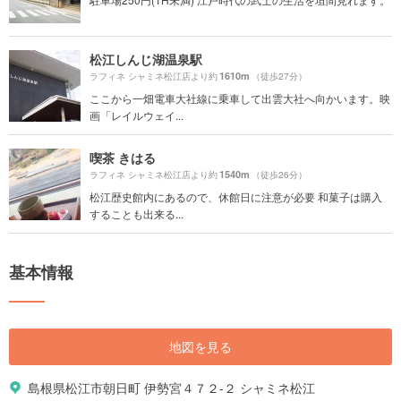
松江しんじ湖温泉駅
1610m
ラフィネ シャミネ松江店より約
（徒歩27分）
ここから一畑電車大社線に乗車して出雲大社へ向かいます。映
画「レイルウェイ...
喫茶 きはる
1540m
ラフィネ シャミネ松江店より約
（徒歩26分）
松江歴史館内にあるので、休館日に注意が必要 和菓子は購入
することも出来る...
基本情報
地図を見る
島根県松江市朝日町 伊勢宮４７２-２ シャミネ松江