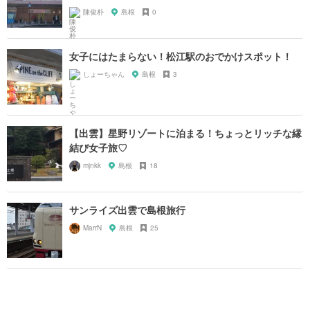
陳俊朴
島根
0
女子にはたまらない！松江駅のおでかけスポット！
しょーちゃん
島根
3
【出雲】星野リゾートに泊まる！ちょっとリッチな縁
結び女子旅♡
mjnkk
島根
18
サンライズ出雲で島根旅行
MarrN
島根
25