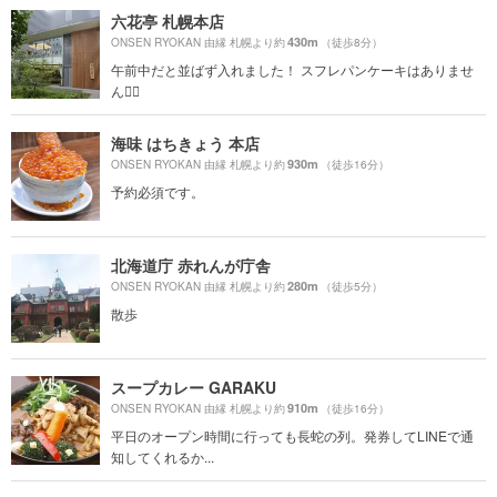
六花亭 札幌本店
430m
ONSEN RYOKAN 由縁 札幌より約
（徒歩8分）
午前中だと並ばず入れました！ スフレパンケーキはありませ
ん🙅‍♀️
海味 はちきょう 本店
930m
ONSEN RYOKAN 由縁 札幌より約
（徒歩16分）
予約必須です。
北海道庁 赤れんが庁舎
280m
ONSEN RYOKAN 由縁 札幌より約
（徒歩5分）
散歩
スープカレー GARAKU
910m
ONSEN RYOKAN 由縁 札幌より約
（徒歩16分）
平日のオープン時間に行っても長蛇の列。発券してLINEで通
知してくれるか...