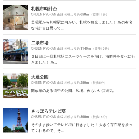
札幌市時計台
650m
ONSEN RYOKAN 由縁 札幌より約
（徒歩11分）
美瑛駅から札幌駅に向かい、札幌を観光しました！ あの有名
な時計台は思って...
二条市場
1140m
ONSEN RYOKAN 由縁 札幌より約
（徒歩19分）
３日目は一旦札幌駅にスーツケースを預け、海鮮丼を食べに行
きました！ あ...
大通公園
280m
ONSEN RYOKAN 由縁 札幌より約
（徒歩5分）
開放感のある街中の公園、広場。夜もいい雰囲気。
さっぽろテレビ塔
890m
ONSEN RYOKAN 由縁 札幌より約
（徒歩15分）
そのまま歩いてテレビ塔に行きました！ 大きく存在感を放っ
てくれるので、そ...