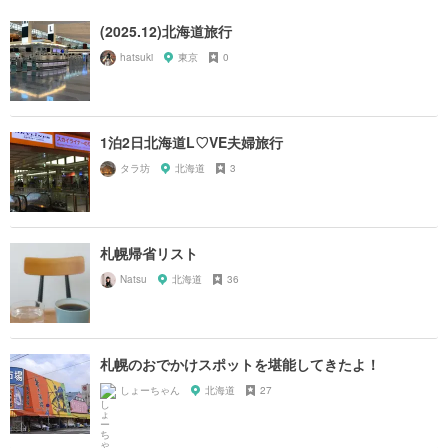
(2025.12)北海道旅行
hatsuki
東京
0
1泊2日北海道L♡VE夫婦旅行
タラ坊
北海道
3
札幌帰省リスト
Natsu
北海道
36
札幌のおでかけスポットを堪能してきたよ！
しょーちゃん
北海道
27