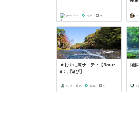
eei
オーリー
熊本
0
有
＃おぐに疎サエティ【Natur
阿蘇
e：川遊び】
おぐに観光
熊本
0
お