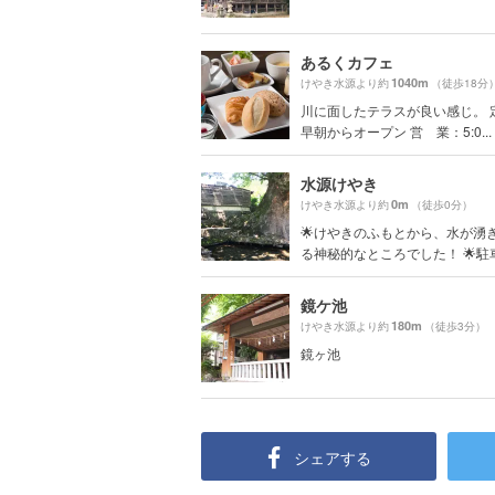
あるくカフェ
1040m
けやき水源より約
（徒歩18分
川に面したテラスが良い感じ。 
早朝からオープン 営 業：5:0...
水源けやき
0m
けやき水源より約
（徒歩0分）
🌟けやきのふもとから、水が湧
る神秘的なところでした！ 🌟駐車場
鏡ケ池
180m
けやき水源より約
（徒歩3分）
鏡ヶ池
シェアする