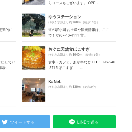
らコースもございます。 OPE...
ゆうステーション
760m
）
けやき水源より約
（徒歩13分）
定期的に
道の駅小国 お土産や観光情報は、ここ
で！ 0967-46-4111 営...
おぐに天然食ほこすぎ
1040m
けやき水源より約
（徒歩18分）
き出してい
食事・カフェ、あか牛など TEL：0967-46
...
-3715 ほこすぎ ...
KaNeL
130m
けやき水源より約
（徒歩3分）
.
ツイートする
LINEで送る