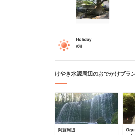
Holiday
#湖
けやき水源周辺のおでかけプラ
阿蘇周辺
Ogu