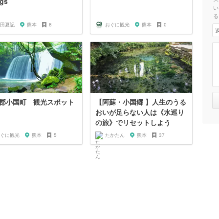
ngs
い
る
田夏記
熊本
8
おぐに観光
熊本
0
郡小国町 観光スポット
【阿蘇・小国郷 】人生のうる
おいが足らない人は《水巡り
の旅》でリセットしよう
ぐに観光
熊本
5
たかたん
熊本
37