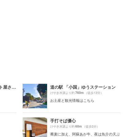
道の駅小国 ジャージーソフト屋さん OGUNIYA JERSEY
道の駅 「小国」ゆうステーション
760m
けやき水源より約
（徒歩13分）
お土産と観光情報はこちら
手打そば優心
60m
けやき水源より約
（徒歩2分）
蕎麦に加え、阿蘇あか牛、夜は魚介の天ぷ