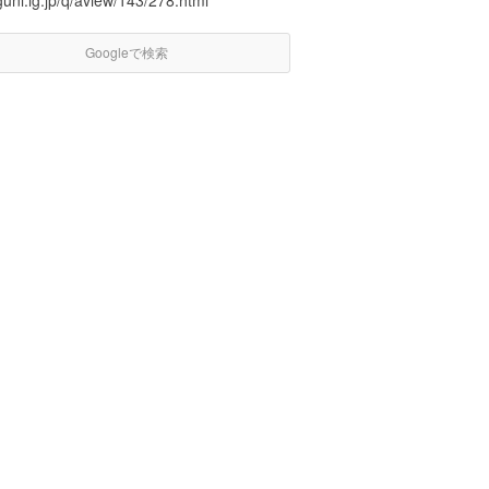
uni.lg.jp/q/aview/143/278.html
Googleで検索