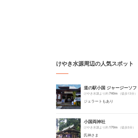
けやき水源周辺の人気スポット
740m
けやき水源より約
（徒歩13分）
ジェラートもあり
小国両神社
170m
けやき水源より約
（徒歩3分）
氏神さま