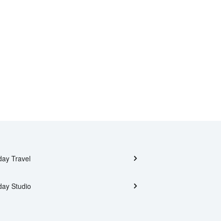
day Travel
day Studio