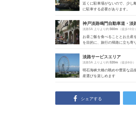
近くに駐車場がないので、少し
に駐車する必要があります。
560m
淡路SA 上りより約
（徒歩10分
お昼ご飯を食べることとお土産
を目的に、旅行の帰路に立ち寄りま
淡路サービスエリア
520m
淡路SA 上りより約
（徒歩9分）
明石海峡大橋の眺めや豊富な品
産選びを楽しめます
シェアする