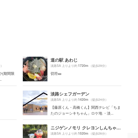
道の駅 あわじ
1720m
分）
淡路SA 上りより約
（徒歩29分）
や(期間限
切符🎫
.
淡路シェフガーデン
1420m
）
淡路SA 上りより約
（徒歩24分）
【藤原くん・高橋くん】関西テレビ「ちま
たのジョーシキちゃん」ロケ地 ・淡...
ニジゲンノモリ クレヨンしんちゃん アドベンチャーパーク
1520m
）
淡路SA 上りより約
（徒歩26分）