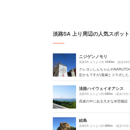
淡路SA 上り周辺の人気スポット
ニジゲンノモリ
1640m
淡路SA 上りより約
（徒歩28
クレヨンしんちゃんやNARUTO
定かもですが)鬼滅とコラボした..
淡路ハイウェイオアシス
690m
淡路SA 上りより約
（徒歩12分
高速の中にある大きな休憩施設
絵島
890m
淡路SA 上りより約
（徒歩15分