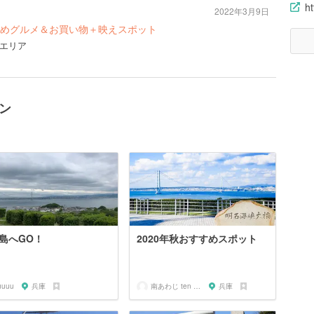
ht
2022年3月9日
めグルメ＆お買い物＋映えスポット
エリア
ン
島へGO！
2020年秋おすすめスポット
uuuu
兵庫
南あわじ ten ten ten
兵庫