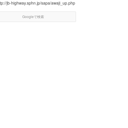
tp://jb-highway.sphn.jp/sapa/awaji_up.php
Googleで検索