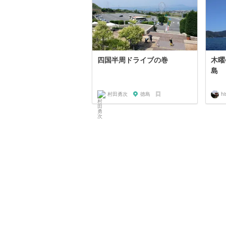
四国半周ドライブの巻
木曜
島
村田勇次
徳島
h