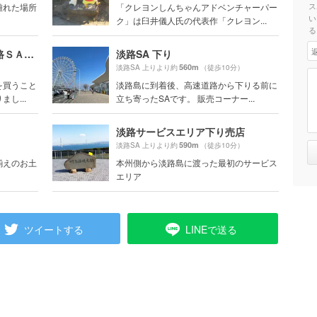
ス
離れた場所
「クレヨンしんちゃんアドベンチャーパー
い
ク」は臼井儀人氏の代表作「クレヨン...
る
神戸淡路鳴門自動車道・淡路ＳＡ下り
淡路SA 下り
560m
）
淡路SA 上りより約
（徒歩10分）
を買うこと
淡路島に到着後、高速道路から下りる前に
し...
立ち寄ったSAです。 販売コーナー...
淡路サービスエリア下り売店
590m
淡路SA 上りより約
（徒歩10分）
揃えのお土
本州側から淡路島に渡った最初のサービス
エリア
ツイートする
LINEで送る