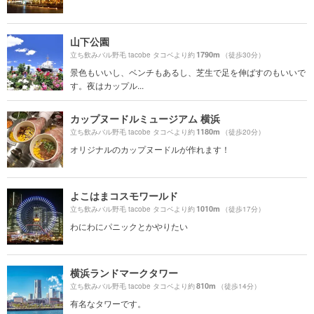
山下公園
1790m
立ち飲みバル野毛 tacobe タコベより約
（徒歩30分）
景色もいいし、ベンチもあるし、芝生で足を伸ばすのもいいで
す。夜はカップル...
カップヌードルミュージアム 横浜
1180m
立ち飲みバル野毛 tacobe タコベより約
（徒歩20分）
オリジナルのカップヌードルが作れます！
よこはまコスモワールド
1010m
立ち飲みバル野毛 tacobe タコベより約
（徒歩17分）
わにわにパニックとかやりたい
横浜ランドマークタワー
810m
立ち飲みバル野毛 tacobe タコベより約
（徒歩14分）
有名なタワーです。