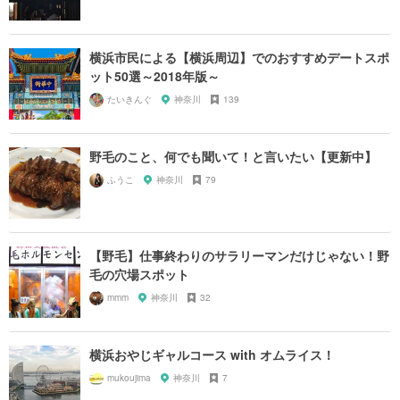
横浜市民による【横浜周辺】でのおすすめデートスポ
ット50選～2018年版～
たいきんぐ
神奈川
139
野毛のこと、何でも聞いて！と言いたい【更新中】
ふうこ
神奈川
79
【野毛】仕事終わりのサラリーマンだけじゃない！野
毛の穴場スポット
mmm
神奈川
32
横浜おやじギャルコース with オムライス！
mukoujima
神奈川
7