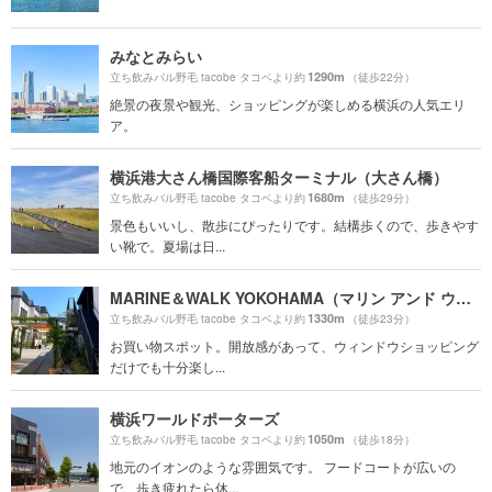
みなとみらい
1290m
立ち飲みバル野毛 tacobe タコベより約
（徒歩22分）
絶景の夜景や観光、ショッピングが楽しめる横浜の人気エリ
ア。
横浜港大さん橋国際客船ターミナル（大さん橋）
1680m
立ち飲みバル野毛 tacobe タコベより約
（徒歩29分）
景色もいいし、散歩にぴったりです。結構歩くので、歩きやす
い靴で。夏場は日...
MARINE＆WALK YOKOHAMA（マリン アンド ウォーク ヨコハマ）
1330m
立ち飲みバル野毛 tacobe タコベより約
（徒歩23分）
お買い物スポット。開放感があって、ウィンドウショッピング
だけでも十分楽し...
横浜ワールドポーターズ
1050m
立ち飲みバル野毛 tacobe タコベより約
（徒歩18分）
地元のイオンのような雰囲気です。 フードコートが広いの
で、歩き疲れたら休...