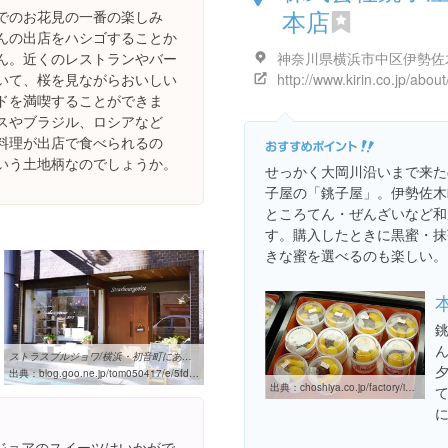
本店
でのお花見の一番の楽しみ
んの出店をハシゴすることか
ん。近くのレストランやバー
いて、桜を見ながらおいしい
ドを満喫することができま
スやブラジル、ロシアなど
料理が出店で食べられるの
いう土地柄なのでしょうか。
せっかく大岡川沿いまで来た
子屋の「銚子屋」。伊勢佐木
ところてん・ぜんざいなど和
す。購入したときに黒蜜・抹
きな蜜を選べるのも楽しい。
ストラスブルジョワ/横浜・初音町にあるフランス菓子＆カフェ ...
出典：
blog.goo.ne.jp/tom050417/e/5fd80ec64d9214297a92f8f56edf5147
出典：
choshiya.co.jp/factory/index.html
ジョアのスイーツはいかがで