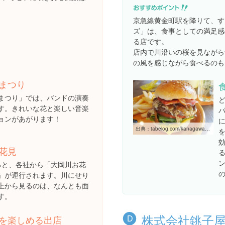
京急線黄金町駅を降りて、す
ズ」は、食事としての満足感
る店です。
店内で川沿いの桜を見ながら
の風を感じながら食べるのも
まつり
まつり」では、バンドの演奏
す。きれいな花と楽しい音楽
ョンがあがります！
出典：
tabelog.com/kanagawa/A1401/A140306/14055390
花見
ると、各社から「大岡川お花
」が運行されます。川にせり
上から見るのは、なんとも面
す。
株式会社銚子
を楽しめる出店
D