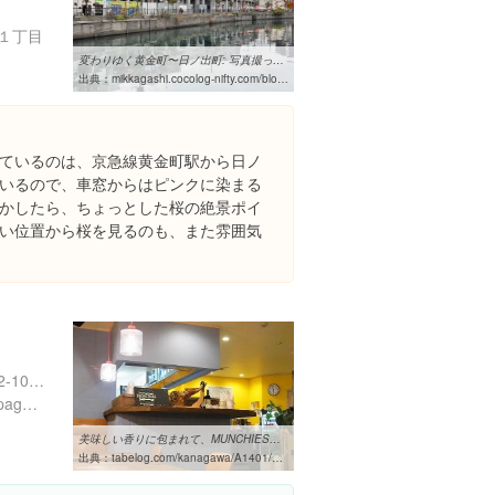
１丁目
変わりゆく黄金町〜日ノ出町: 写真撮っけど，さすけねがい？
出典：
mikkagashi.cocolog-nifty.com/blog/2008/11/post-0f96.html
ているのは、京急線黄金町駅から日ノ
いるので、車窓からはピンクに染まる
かしたら、ちょっとした桜の絶景ポイ
い位置から桜を見るのも、また雰囲気
神奈川県横浜市中区黄金町2-10 森下ビル 2F
https://ja-jp.facebook.com/pages/Munchies-koganecho/189978517870567
美味しい香りに包まれて、MUNCHIES』by Ca : マンチーズ[食べログ]
出典：
tabelog.com/kanagawa/A1401/A140306/14055390/dtlrvwlst/7230220