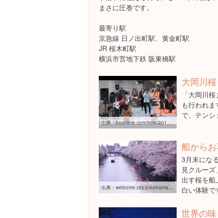
まさに圧巻です。
最寄り駅
京急線 日ノ出町駅、黄金町駅
JR 桜木町駅
横浜市営地下鉄 阪東橋駅
大岡川桜
「大岡川桜
も行われま
で、テンシ
出典：
kasi-time.com/item-20140.html
船からお
3月末にな
見クルーズ
出す桜を船
出典：
welcome.city.yokohama.jp/ja/s/hot/2013/01.php
白い体験で
世界の味