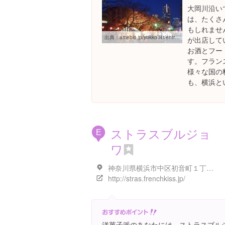
大岡川沿い
は、たくさ
もしれませ
出典：
ameblo.jp/yukko-i4r/entry-11229657567.html
が出店して
お酒とフー
す。フラン
様々な国の
も、横浜と
ストラスブルジョ
E
ワ
神奈川県横浜市中区初音町１丁目８-２
http://stras.frenchkiss.jp/
洋菓子派のあなたには、ストラスブル