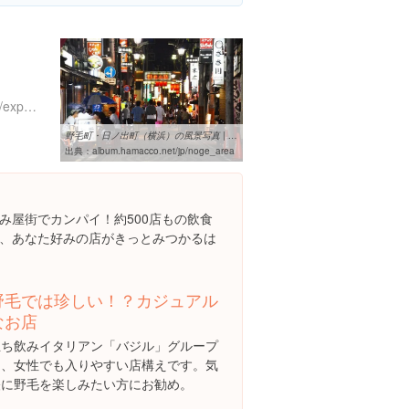
https://www.instagram.com/explore/locations/385704098
野毛町・日ノ出町（横浜）の風景写真 | 横浜風景のフリー写真素材集『は
出典：
album.hamacco.net/jp/noge_area
み屋街でカンパイ！約500店もの飲食
、あなた好みの店がきっとみつかるは
野毛では珍しい！？カジュアル
なお店
立ち飲みイタリアン「バジル」グループ
は、女性でも入りやすい店構えです。気
軽に野毛を楽しみたい方にお勧め。