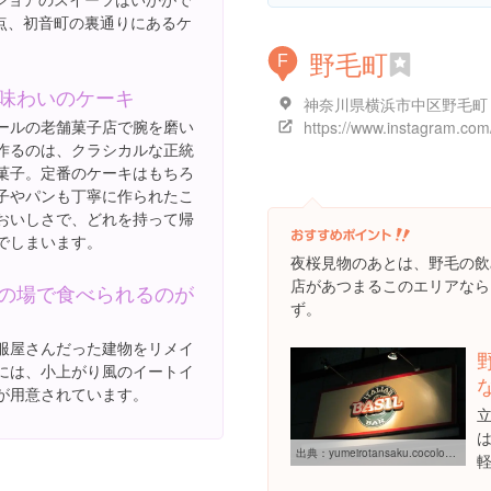
点、初音町の裏通りにあるケ
野毛町
F
味わいのケーキ
神奈川県横浜市中区野毛町
ールの老舗菓子店で腕を磨い
作るのは、クラシカルな正統
菓子。定番のケーキはもちろ
子やパンも丁寧に作られたこ
おいしさで、どれを持って帰
でしまいます。
夜桜見物のあとは、野毛の飲
店があつまるこのエリアなら
の場で食べられるのが
ず。
服屋さんだった建物をリメイ
には、小上がり風のイートイ
が用意されています。
出典：
yumeirotansaku.cocolog-nifty.com/blog/2011/01/italian-bar-bas.html