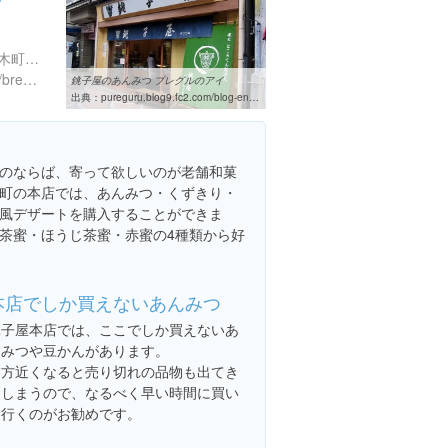
神奈川県横浜市中区伊勢佐木町７丁目１５０ 伊勢佐木モール 一六地蔵通り
http://www.kirin.co.jp/about/brewery/factory/yokohama/beerport.html#resMenu
銚子屋のあんみつ プレグルのアイ
出典：
pureguru.blog9.fc2.com/blog-entry-1081.html
のならば、寄って欲しいのが老舗和菓
町の本店では、あんみつ・くずきり・
風デザートを購入することができま
茶蜜・ほうじ茶蜜・赤蜜の4種類から好
本店でしか買えないあんみつ
銚子屋本店では、ここでしか買えないあ
んみつや豆かんがあります。
夕方近くなると売り切れの品物も出てき
てしまうので、なるべく早い時間に買い
に行くのがお勧めです。