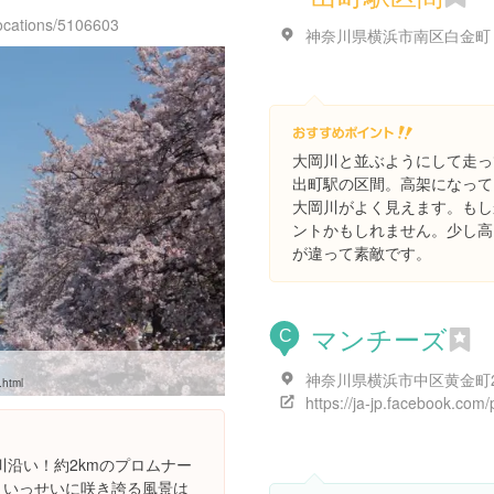
locations/5106603
神奈川県横浜市南区白金町
大岡川と並ぶようにして走っ
出町駅の区間。高架になって
大岡川がよく見えます。もし
ントかもしれません。少し高
が違って素敵です。
マンチーズ
C
.html
沿い！約2kmのプロムナー
、いっせいに咲き誇る風景は