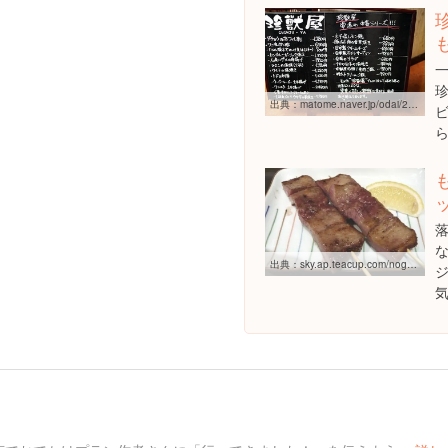
出典：
matome.naver.jp/odai/2142061384876190401/2142065939837400203
出典：
sky.ap.teacup.com/noge/39.html