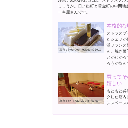
しょうか。日ノ出町と黄金町の中間地
ーキ屋さんです。
本格的な
ストラスブ
たシェフが
派フランス
出典：
blog.goo.ne.jp/tom050417/e/5fd80ec64d9214297a92f8f56edf5147
ん、焼き菓
とがわかる
ろうか悩ん
買ってそ
嬉しい
もともと呉
クした店内
出典：
nk11723.blog45.fc2.com/blog-entry-1550.html
ンスペース