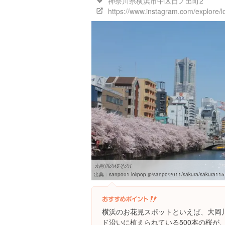
神奈川県横浜市中区日ノ出町2
https://www.instagram.com/explore/
大岡川の桜その1
出典：
sanpo01.lolipop.jp/sanpo/2011/sakura/sakura115
横浜のお花見スポットといえば、大岡川
ド沿いに植えられている500本の桜が