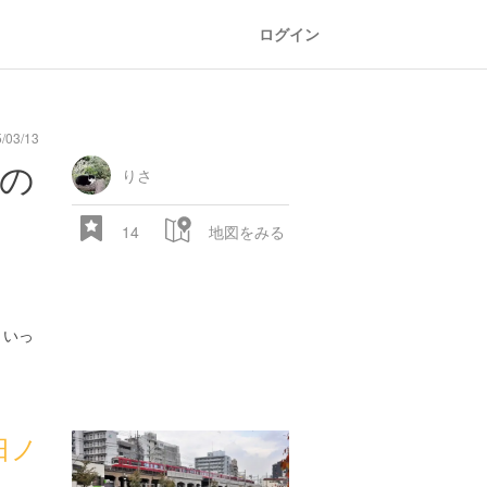
ログイン
/03/13
の
りさ
14
地図をみる
といっ
日ノ