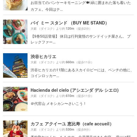
お目当てのパンケーキモーニング🍽 緑に囲まれた落ち着いた
カフェ。今回はテ...
バイ ミー スタンド （BUY ME STAND）
120m
大穀 （ダイコク）より約
（徒歩2分）
【9巻50話登場】 休日は行列覚悟のサンドイッチ屋さん。 ブ
レックファー...
渋谷ヒカリエ
660m
大穀 （ダイコク）より約
（徒歩11分）
渋谷ヒカリエの11階にあるスカイロビーには、ベンチの他に、
コインロッカー...
Hacienda del cielo (アシエンダ デル シエロ)
610m
大穀 （ダイコク）より約
（徒歩11分）
＠代官山 メキシカン〜さいこう！
カフェ アクイーユ 恵比寿（cafe accueil）
530m
大穀 （ダイコク）より約
（徒歩9分）
予約取れにくかったものの、全員満足できた内容。 母には駅