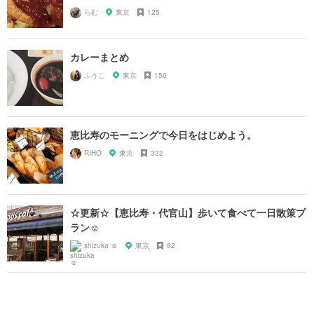
らむ
東京
125
カレーまとめ
ふうこ
東京
150
恵比寿のモーニングで今日をはじめよう。
RIHO
東京
332
☆更新☆【恵比寿・代官山】歩いて食べて一日散策プ
ラン☺︎
shizuka ☺︎
東京
82