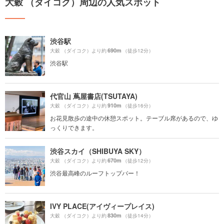
大穀 （ダイコク）周辺の人気スポット
渋谷駅
690m
大穀 （ダイコク）より約
（徒歩12分）
渋谷駅
代官山 蔦屋書店(TSUTAYA)
910m
大穀 （ダイコク）より約
（徒歩16分）
お花見散歩の途中の休憩スポット。テーブル席があるので、ゆ
っくりできます。
渋谷スカイ（SHIBUYA SKY）
670m
大穀 （ダイコク）より約
（徒歩12分）
渋谷最高峰のルーフトップバー！
IVY PLACE(アイヴィープレイス)
830m
大穀 （ダイコク）より約
（徒歩14分）