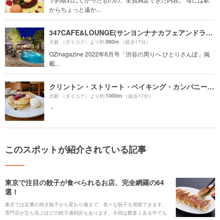
からちょっと遠か...
347CAFE&LOUNGE(サンヨンナナカフェアンドラウンジ)
980m
大穀 （ダイコク）より約
（徒歩17分）
OZmagazine 2022年6月号「渋谷の周りへ ひとりさんぽ」掲
載...
クリントン・ストリート・ベイキング・カンパニー（CLINTON ST. BAKING COMPANY & RESTAURANT）
1000m
大穀 （ダイコク）より約
（徒歩17分）
・
このスポットが紹介されている記事
東京で注目の餃子が食べられるお店、完全網羅の64
選！
東京では定番の焼き餃子から変わり種まで、色々な餃子を堪能できます。
専門店が立ち並ぶほどの餃子激戦区もあります。今回は数多くある中でも