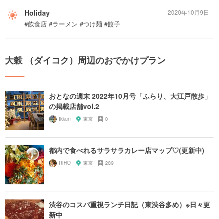
Holiday
2020年10月9日
#飲食店 #ラーメン #つけ麺 #餃子
大穀 （ダイコク）周辺のおでかけプラン
おとなの週末 2022年10月号「ふらり、大江戸散歩」
の掲載店舗vol.2
Ikkun
東京
0
都内で食べれるサラサラカレー店マップ♡(更新中)
RIHO
東京
289
渋谷のコスパ重視ランチ日記（東渋谷多め）※日々更
新中