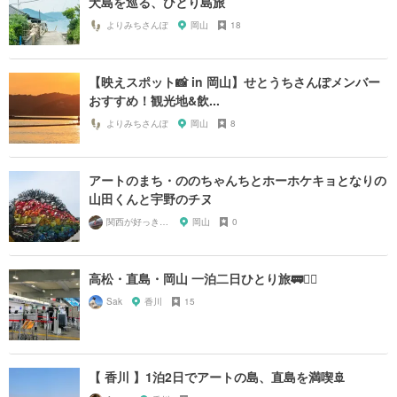
犬島を巡る、ひとり島旅
よりみちさんぽ
岡山
18
【映えスポット📸 in 岡山】せとうちさんぽメンバー
おすすめ！観光地&飲...
よりみちさんぽ
岡山
8
アートのまち・ののちゃんちとホーホケキョとなりの
山田くんと宇野のチヌ
関西が好っきゃねん
岡山
0
高松・直島・岡山 一泊二日ひとり旅🚃🚴‍♂️
Sak
香川
15
【 香川 】1泊2日でアートの島、直島を満喫🚢