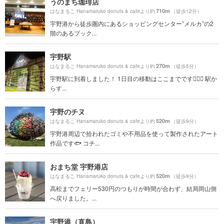
うのまち珈琲店
710m
はなまるこ Hanamaruko donuts & cafeより約
（徒歩12分）
宇野港から徒歩圏内にあるショッピングセンター”メルカ”の2
階のあるブック...
宇野駅
270m
はなまるこ Hanamaruko donuts & cafeより約
（徒歩5分）
宇野駅に到着しました！ 1日目の移動はここまでです🙆🏻‍♀️ 駅か
らす...
宇野のチヌ
520m
はなまるこ Hanamaruko donuts & cafeより約
（徒歩9分）
宇野港周辺で拾われたゴミや不用品を使って製作されたアート
作品です🐟 コチ...
おまち堂 宇野港店
520m
はなまるこ Hanamaruko donuts & cafeより約
（徒歩9分）
高松までフェリー530円のつもりが時間が合わず、結局岡山側
へ戻りました。...
宇野港（直島）