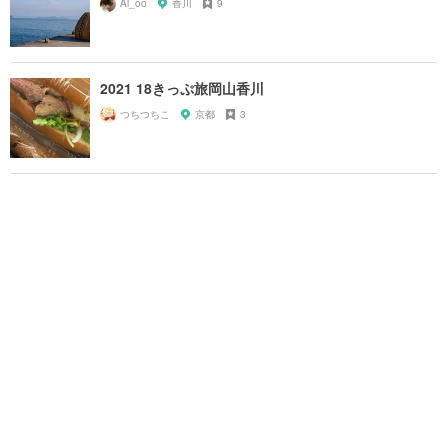
Ai_oo
香川
9
2021 18きっぷ旅岡山香川
つちつちこ
京都
3