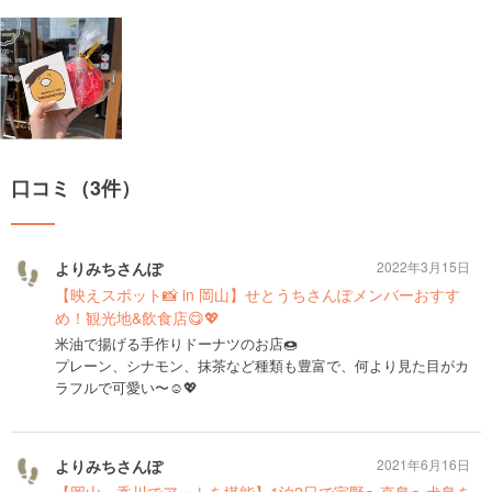
口コミ（3件）
よりみちさんぽ
2022年3月15日
【映えスポット📸 in 岡山】せとうちさんぽメンバーおすす
め！観光地&飲食店😋💖
米油で揚げる手作りドーナツのお店🍩
プレーン、シナモン、抹茶など種類も豊富で、何より見た目がカ
ラフルで可愛い〜☺️💖
よりみちさんぽ
2021年6月16日
【岡山・香川でアートを堪能】1泊2日で宇野〜直島〜犬島を