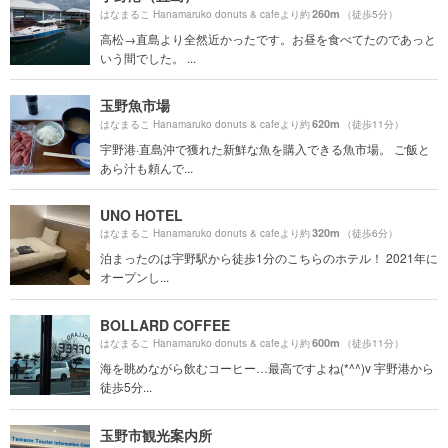
260m
はなまるこ Hanamaruko donuts & cafeより約
（徒歩5分）
高松→直島より全然近かったです。お昼を食べてたのであっと
いう間でした。 ...
玉野魚市場
620m
はなまるこ Hanamaruko donuts & cafeより約
（徒歩11分）
宇野港·直島沖で獲れた新鮮な魚を購入できる魚市場。 ご飯と
あら汁も頼んで...
UNO HOTEL
320m
はなまるこ Hanamaruko donuts & cafeより約
（徒歩6分）
泊まったのは宇野駅から徒歩1分のこちらのホテル！ 2021年に
オープンし...
BOLLARD COFFEE
600m
はなまるこ Hanamaruko donuts & cafeより約
（徒歩11分）
海を眺めながら飲むコーヒー…最高ですよね(*^^)v 宇野港から
徒歩5分...
玉野市観光案内所