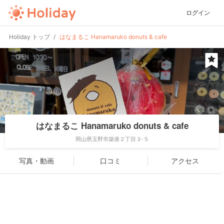
ログイン
Holiday トップ
はなまるこ Hanamaruko donuts & cafe
はなまるこ Hanamaruko donuts & cafe
岡山県玉野市築港２丁目３-５
写真・動画
口コミ
アクセス