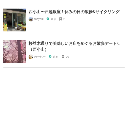
西小山〜戸越銀座！休みの日の散歩&サイクリング
teriyaki
東京
2
桜並木通りで美味しいお店をめぐるお散歩デート♡
（西小山）
れーれー
東京
20