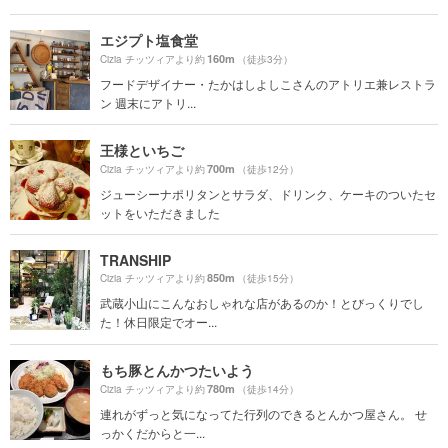
エジプト塩食堂
160m
Cizia チッツィアより約
（徒歩3分）
フードデザイナー・たかはしよしこさんのアトリエ兼レストラ
ン 週末にアトリ...
王様といちご
700m
Cizia チッツィアより約
（徒歩12分）
ジューシーナポリタンとサラダ、ドリンク、ケーキのついたセ
ットをいただきました
TRANSHIP
850m
Cizia チッツィアより約
（徒歩15分）
武蔵小山にこんなおしゃれな店があるのか！とびっくりでし
た！休日限定でオー...
もち豚とんかつたいよう
780m
Cizia チッツィアより約
（徒歩14分）
連れがずっと気になってた行列のできるとんかつ屋さん。 せ
っかくだからと一...