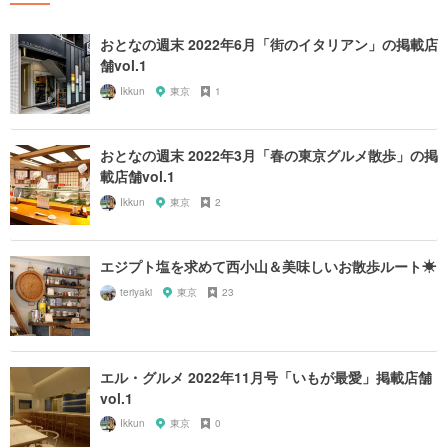
おとなの週末 2022年6月「街のイタリアン」の掲載店
舗vol.1
Ikkun
東京
1
おとなの週末 2022年3月「春の東京グルメ散歩」の掲
載店舗vol.1
Ikkun
東京
2
エジプト塩を求めて西小山＆美味しいお散歩ルート☀︎
teriyaki
東京
23
エル・グルメ 2022年11月号「いもが最愛」掲載店舗
vol.1
Ikkun
東京
0