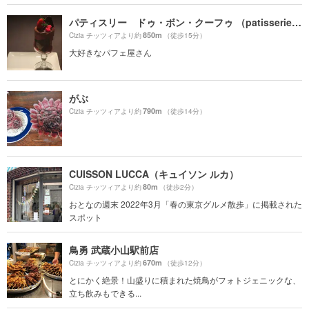
パティスリー ドゥ・ボン・クーフゥ （patisserie de bon coeur ）
850m
Cizia チッツィアより約
（徒歩15分）
大好きなパフェ屋さん
がぶ
790m
Cizia チッツィアより約
（徒歩14分）
CUISSON LUCCA（キュイソン ルカ）
80m
Cizia チッツィアより約
（徒歩2分）
おとなの週末 2022年3月「春の東京グルメ散歩」に掲載された
スポット
鳥勇 武蔵小山駅前店
670m
Cizia チッツィアより約
（徒歩12分）
とにかく絶景！山盛りに積まれた焼鳥がフォトジェニックな、
立ち飲みもできる...