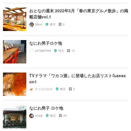
おとなの週末 2022年3月「春の東京グルメ散歩」の掲
載店舗vol.1
Ikkun
東京
2
なにわ男子ロケ地
p47j9w7r5d
埼玉
12
TVドラマ「ワカコ酒」に登場したお店リスト🍶seas
on1
チョココロネ
東京
3
なにわ男子 ロケ地
ohagi
東京
45