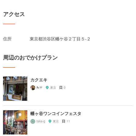
アクセス
住所
東京都渋谷区幡ケ谷２丁目５-２
周辺のおでかけプラン
カクエキ
🛼💙
東京
0
幡ヶ谷ワンコインフェスタ
taka-g
東京
11