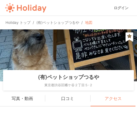
ログイン
Holiday トップ
(有)ペットショップつるや
地図
(有)ペットショップつるや
東京都渋谷区幡ケ谷２丁目５-２
写真・動画
口コミ
アクセス