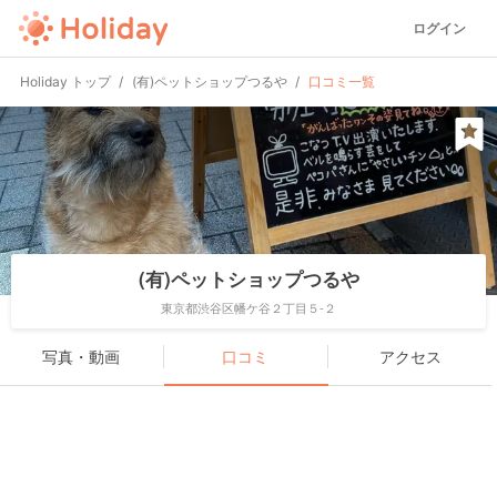
ログイン
Holiday トップ
(有)ペットショップつるや
口コミ一覧
(有)ペットショップつるや
東京都渋谷区幡ケ谷２丁目５-２
写真・動画
口コミ
アクセス