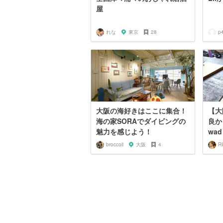
屋
れな
東京
28
p
大阪の海好きはここに集合！
【大
海の家SORAでダイビングの
良か
魅力を感じよう！
wad 
broccoli
大阪
4
R