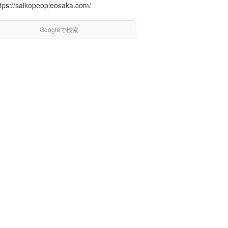
ttps://saikopeopleosaka.com/
Googleで検索