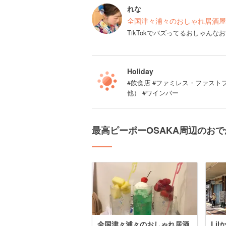
れな
全国津々浦々のおしゃれ居酒屋
TikTokでバズってるおしゃんな
Holiday
#飲食店 #ファミレス・ファスト
他） #ワインバー
最高ピーポーOSAKA周辺のお
全国津々浦々のおしゃれ居酒
Li