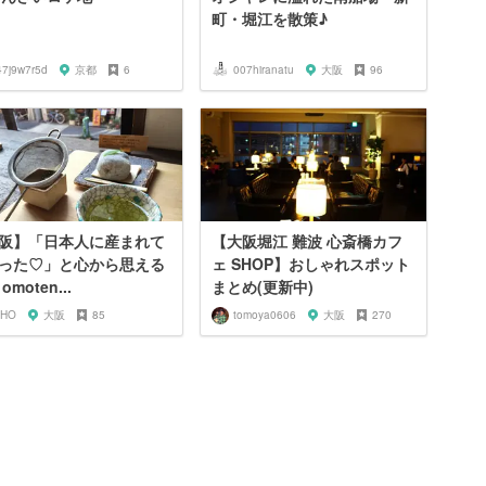
町・堀江を散策♪
47j9w7r5d
京都
6
007hiranatu
大阪
96
阪】「日本人に産まれて
【大阪堀江 難波 心斎橋カフ
った♡」と心から思える
ェ SHOP】おしゃれスポット
omoten...
まとめ(更新中)
IHO
大阪
85
tomoya0606
大阪
270