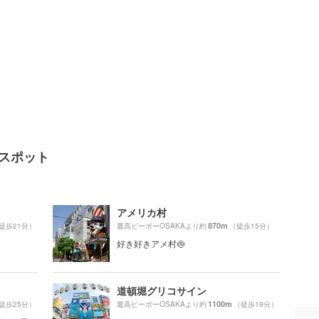
気スポット
アメリカ村
870m
徒歩21分）
最高ピーポーOSAKAより約
（徒歩15分）
好き好きアメ村🍥
道頓堀グリコサイン
1100m
徒歩25分）
最高ピーポーOSAKAより約
（徒歩19分）