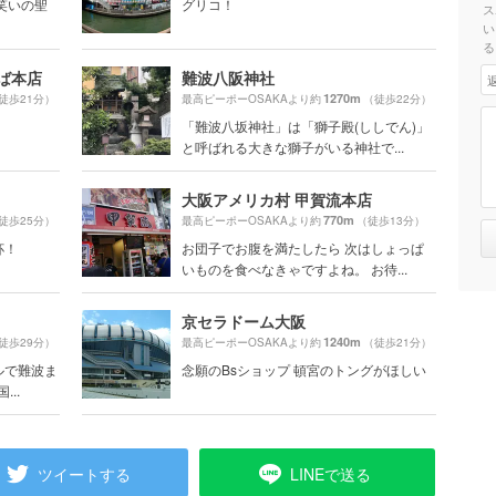
笑いの聖
グリコ！
ス
い
る
ば本店
難波八阪神社
1270m
徒歩21分）
最高ピーポーOSAKAより約
（徒歩22分）
「難波八坂神社」は「獅子殿(ししでん)」
と呼ばれる大きな獅子がいる神社で...
大阪アメリカ村 甲賀流本店
770m
徒歩25分）
最高ピーポーOSAKAより約
（徒歩13分）
杯！
お団子でお腹を満たしたら 次はしょっぱ
いものを食べなきゃですよね。 お待...
京セラドーム大阪
1240m
徒歩29分）
最高ピーポーOSAKAより約
（徒歩21分）
ルで難波ま
念願のBsショップ 頓宮のトングがほしい
..
ツイートする
LINEで送る