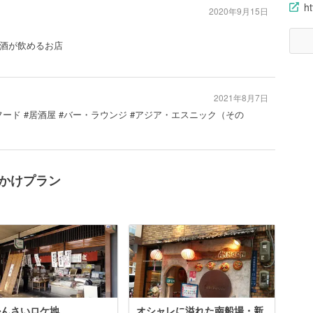
h
2020年9月15日
お酒が飲めるお店
2021年8月7日
フード #居酒屋 #バー・ラウンジ #アジア・エスニック（その
でかけプラン
lかんさいロケ地
オシャレに溢れた南船場・新