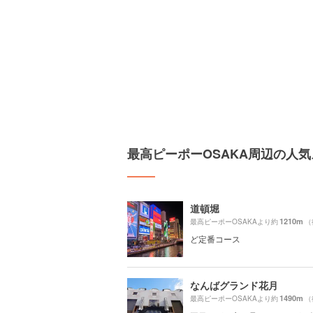
最高ピーポーOSAKA周辺の人
道頓堀
1210m
最高ピーポーOSAKAより約
（
ど定番コース
なんばグランド花月
1490m
最高ピーポーOSAKAより約
（