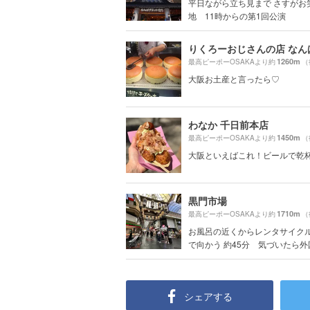
平日ながら立ち見まで さすがお
地 11時からの第1回公演
りくろーおじさんの店 なん
1260m
最高ピーポーOSAKAより約
（
大阪お土産と言ったら♡
わなか 千日前本店
1450m
最高ピーポーOSAKAより約
（
大阪といえばこれ！ビールで乾
黒門市場
1710m
最高ピーポーOSAKAより約
（
お風呂の近くからレンタサイク
で向かう 約45分 気づいたら外国.
シェアする