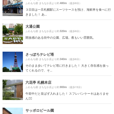
480m
ふわもち邸 まちなか店より約
（徒歩9分）
３日目は一旦札幌駅にスーツケースを預け、海鮮丼を食べに行
きました！ あ...
大通公園
520m
ふわもち邸 まちなか店より約
（徒歩9分）
開放感のある街中の公園、広場。夜もいい雰囲気。
さっぽろテレビ塔
340m
ふわもち邸 まちなか店より約
（徒歩6分）
そのまま歩いてテレビ塔に行きました！ 大きく存在感を放っ
てくれるので、そ...
六花亭 札幌本店
900m
ふわもち邸 まちなか店より約
（徒歩15分）
午前中だと並ばず入れました！ スフレパンケーキはありませ
ん🙅‍♀️
サッポロビール園