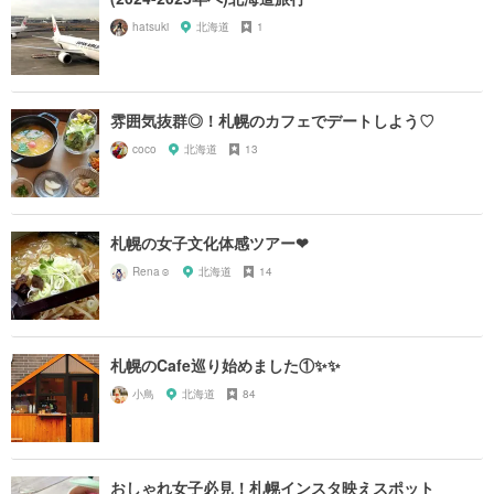
hatsuki
北海道
1
雰囲気抜群◎！札幌のカフェでデートしよう♡
coco
北海道
13
札幌の女子文化体感ツアー❤
Rena☺︎
北海道
14
札幌のCafe巡り始めました①✨✨
小鳥
北海道
84
おしゃれ女子必見！札幌インスタ映えスポット