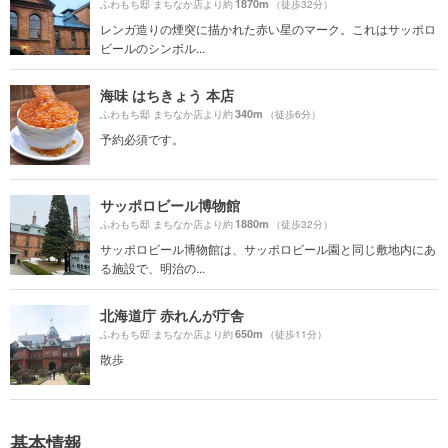
1870m
ふわもち邸 まちなか店より約
（徒歩32分）
レンガ造りの煙突に描かれた赤い星のマーク。これはサッポロ
ビールのシンボル...
海味 はちきょう 本店
340m
ふわもち邸 まちなか店より約
（徒歩6分）
予約必須です。
サッポロビール博物館
1880m
ふわもち邸 まちなか店より約
（徒歩32分）
サッポロビール博物館は、サッポロビール園と同じ敷地内にあ
る施設で、明治の...
北海道庁 赤れんが庁舎
650m
ふわもち邸 まちなか店より約
（徒歩11分）
散歩
基本情報