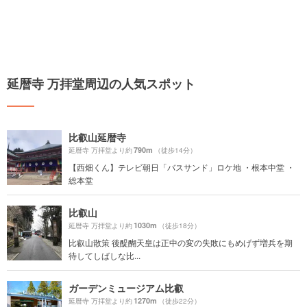
延暦寺 万拝堂周辺の人気スポット
比叡山延暦寺
790m
延暦寺 万拝堂より約
（徒歩14分）
【西畑くん】テレビ朝日「バスサンド」ロケ地 ・根本中堂 ・
総本堂
比叡山
1030m
延暦寺 万拝堂より約
（徒歩18分）
比叡山散策 後醍醐天皇は正中の変の失敗にもめげず増兵を期
待してしばしな比...
ガーデンミュージアム比叡
1270m
延暦寺 万拝堂より約
（徒歩22分）