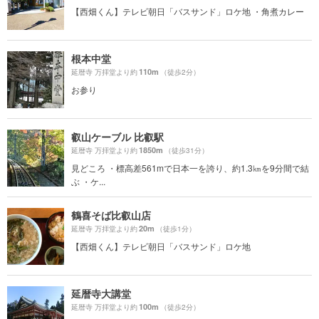
【西畑くん】テレビ朝日「バスサンド」ロケ地 ・角煮カレー
根本中堂
110m
延暦寺 万拝堂より約
（徒歩2分）
お参り
叡山ケーブル 比叡駅
1850m
延暦寺 万拝堂より約
（徒歩31分）
見どころ ・標高差561mで日本一を誇り、約1.3㎞を9分間で結
ぶ ・ケ...
鶴喜そば比叡山店
20m
延暦寺 万拝堂より約
（徒歩1分）
【西畑くん】テレビ朝日「バスサンド」ロケ地
延暦寺大講堂
100m
延暦寺 万拝堂より約
（徒歩2分）