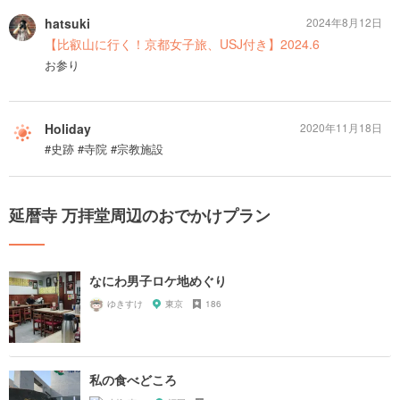
hatsuki
2024年8月12日
【比叡山に行く！京都女子旅、USJ付き】2024.6
お参り
Holiday
2020年11月18日
#史跡 #寺院 #宗教施設
延暦寺 万拝堂周辺のおでかけプラン
なにわ男子ロケ地めぐり
ゆきすけ
東京
186
私の食べどころ