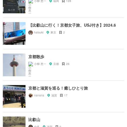
小柳 恵一
福岡
128
【比叡山に行く！京都女子旅、USJ付き】2024.6
hatsuki
東京
2
京都散歩
小柳 恵一
京都
26
京都と滋賀を巡る！癒しひとり旅
nanana
滋賀
17
比叡山
由多
滋賀
0