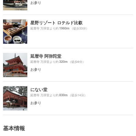
お参り
星野リゾート ロテルド比叡
1960m
延暦寺 万拝堂より約
（徒歩33分）
延暦寺 阿弥陀堂
320m
延暦寺 万拝堂より約
（徒歩6分）
お参り
にない堂
830m
延暦寺 万拝堂より約
（徒歩14分）
お参り
基本情報