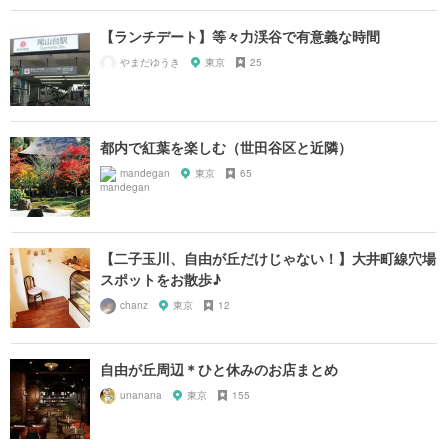
【ランチデート】等々力渓谷で有意義な時間
やまだゆうき
東京
25
都内で紅葉を楽しむ（世田谷区と近隣）
mandegan
東京
65
【二子玉川、自由が丘だけじゃない！】大井町線穴場
スポットをお散歩♪
chanz
東京
12
自由が丘周辺＊ひと休みのお店まとめ
unanana
東京
155