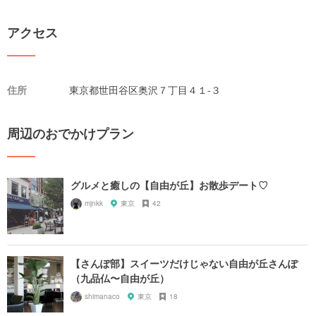
アクセス
住所
東京都世田谷区奥沢７丁目４１-３
周辺のおでかけプラン
グルメと癒しの【自由が丘】お散歩デート♡
mjnkk
東京
42
【さんぽ部】スイーツだけじゃない自由が丘さんぽ
（九品仏〜自由が丘）
shimanaco
東京
18