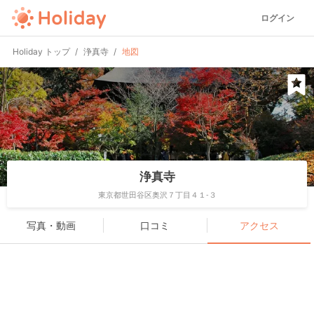
ログイン
Holiday トップ
浄真寺
地図
浄真寺
東京都世田谷区奥沢７丁目４１-３
写真・動画
口コミ
アクセス