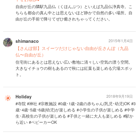
自由が丘の隣駅九品仏（くほんぶつ）といえば九品仏浄真寺。こ
ちらも都会の真ん中とは思えないほど静かで自然の多い場所。自
由が丘の手前で降りてぜひ癒されちゃってください。
shimanaco
2015年1月4日
【さんぽ部】スイーツだけじゃない自由が丘さんぽ（九品
仏〜自由が丘）
住宅街にあるとは思えない広い敷地に清々しい空気の漂う空間。
大きなイチョウの樹もあるので秋には紅葉も楽しめる穴場スポッ
ト。
Holiday
2018年9月19日
#寺院 #神社 #宗教施設 #0歳･1歳･2歳の赤ちゃん(乳児･幼児)OK #3
歳･4歳･5歳･6歳(幼児)が楽しめる #小学生の子供が楽しめる #中学
生･高校生の子供が楽しめる #子供と一緒に大人も楽しめる #駅か
ら近い #ベビーカーOK