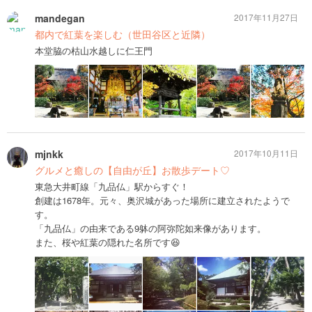
mandegan
2017年11月27日
都内で紅葉を楽しむ（世田谷区と近隣）
本堂脇の枯山水越しに仁王門
mjnkk
2017年10月11日
グルメと癒しの【自由が丘】お散歩デート♡
東急大井町線「九品仏」駅からすぐ！
創建は1678年。元々、奥沢城があった場所に建立されたようで
す。
「九品仏」の由来である9躰の阿弥陀如来像があります。
また、桜や紅葉の隠れた名所です😆