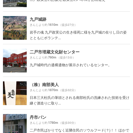
九戸城跡
1610m
きんじより約
（徒歩27分）
岩手の魂 九戸政実公の生き様死に様を九戸城の在りし日の姿
とともにボランテ...
二戸市埋蔵文化財センター
760m
きんじより約
（徒歩13分）
九戸城時代の遺構遺物が展示されているセンター。
（株）南部美人
1870m
きんじより約
（徒歩32分）
日本三大杜氏の筆頭とされる南部杜氏の洗練された技術を受け
継ぐ酒造りに取り...
丹市パン
1780m
きんじより約
（徒歩30分）
二戸市民ばかりでなく近隣住民のソウルフード(？)！！ ほかで