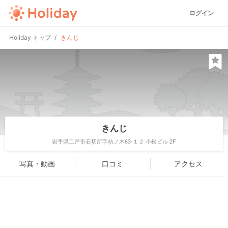
ログイン
Holiday トップ
きんじ
きんじ
岩手県二戸市石切所字枋ノ木63-１２ 小松ビル 2F
写真・動画
口コミ
アクセス