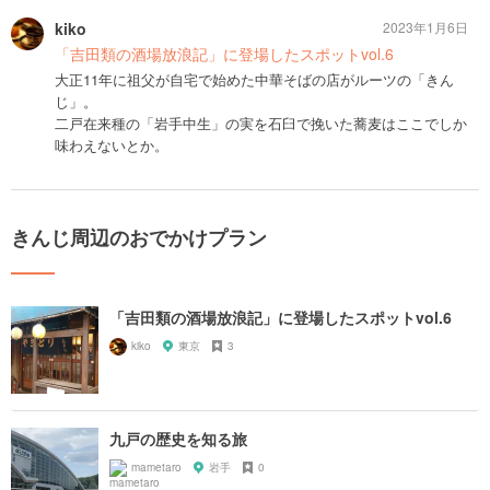
kiko
2023年1月6日
「吉田類の酒場放浪記」に登場したスポットvol.6
大正11年に祖父が自宅で始めた中華そばの店がルーツの「きん
じ」。
二戸在来種の「岩手中生」の実を石臼で挽いた蕎麦はここでしか
味わえないとか。
きんじ周辺のおでかけプラン
「吉田類の酒場放浪記」に登場したスポットvol.6
kiko
東京
3
九戸の歴史を知る旅
mametaro
岩手
0