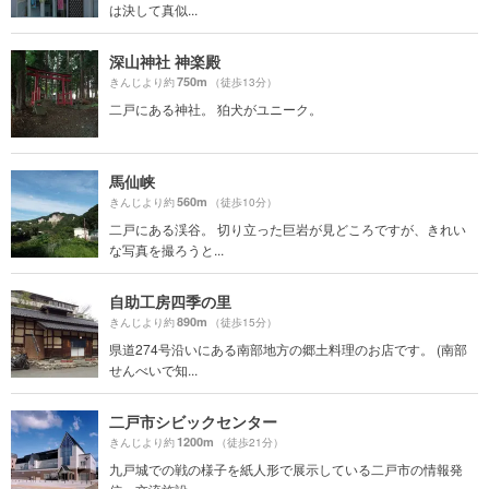
は決して真似...
深山神社 神楽殿
750m
きんじより約
（徒歩13分）
二戸にある神社。 狛犬がユニーク。
馬仙峡
560m
きんじより約
（徒歩10分）
二戸にある渓谷。 切り立った巨岩が見どころですが、きれい
な写真を撮ろうと...
自助工房四季の里
890m
きんじより約
（徒歩15分）
県道274号沿いにある南部地方の郷土料理のお店です。 (南部
せんべいで知...
二戸市シビックセンター
1200m
きんじより約
（徒歩21分）
九戸城での戦の様子を紙人形で展示している二戸市の情報発