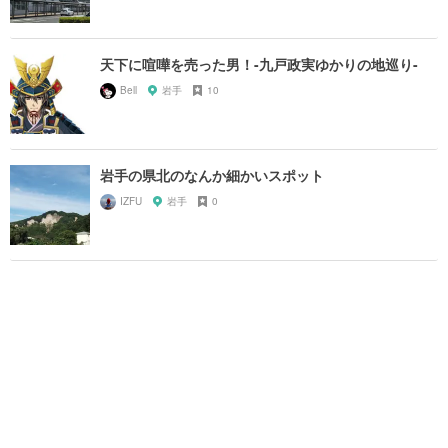
天下に喧嘩を売った男！-九戸政実ゆかりの地巡り-
Bell
岩手
10
岩手の県北のなんか細かいスポット
IZFU
岩手
0