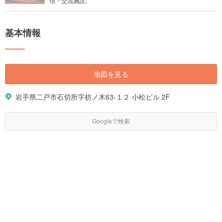
信・交流施設。
基本情報
地図を見る
岩手県二戸市石切所字枋ノ木63-１２ 小松ビル 2F
Googleで検索