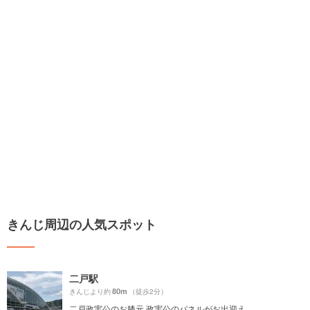
きんじ周辺の人気スポット
二戸駅
80m
きんじより約
（徒歩2分）
二戸政実公のお膝元 政実公のパネルがお出迎え