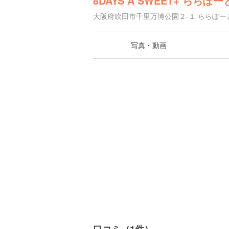
8DAYS A SWEET+ ららぽー
大阪府吹田市千里万博公園２-１ ららぽーとE
写真・動画