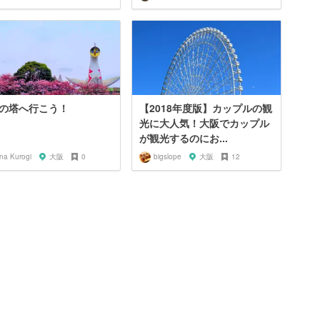
の塔へ行こう！
【2018年度版】カップルの観
光に大人気！大阪でカップル
が観光するのにお...
na Kurogi
大阪
0
bigslope
大阪
12