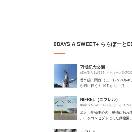
8DAYS A SWEET+ ららぽー
万博記念公園
番外編 関西 ミューレンベルギ
か観に行く！ 10月から11月
NIFREL（ニフレル）
魚と小動物中心の、動物に触れ
ル をコンセプトにした動物園。 全
ニフレル