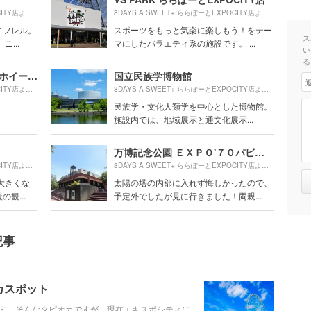
260m
250m
8DAYS A SWEET+ ららぽーとEXPOCITY店より約
（徒歩5分）
8DAYS A SWEET+ ららぽーとEXPOCITY店より約
（徒
ニフレル。
スポーツをもっと気楽に楽しもう！をテー
ス
...
マにしたバラエティ系の施設です。 ...
い
る
OSAKA WHEEL（オオサカホイール）
国立民族学博物館
270m
1070m
8DAYS A SWEET+ ららぽーとEXPOCITY店より約
（徒歩5分）
8DAYS A SWEET+ ららぽーとEXPOCITY店より約
（
民族学・文化人類学を中心とした博物館。
施設内では、地域展示と通文化展示...
万博記念公園 ＥＸＰＯ'７０パビリオン
490m
620m
8DAYS A SWEET+ ららぽーとEXPOCITY店より約
（徒歩9分）
8DAYS A SWEET+ ららぽーとEXPOCITY店より約
（徒
大きくな
太陽の塔の内部に入れず悔しかったので、
観...
予定外でしたが見に行きました！両親...
記事
カスポット
す。そんなタピオカですが、現在エキスポシティに