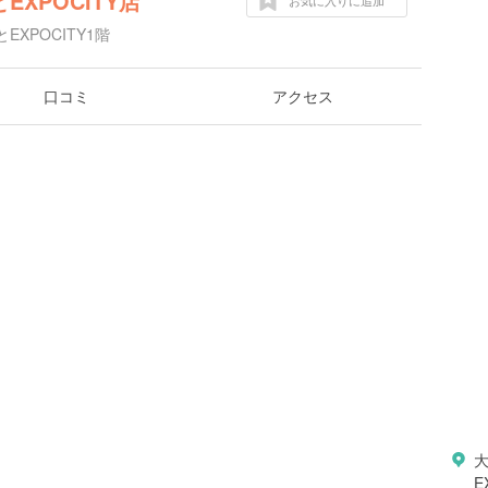
とEXPOCITY店
お気に入りに追加
XPOCITY1階
口コミ
アクセス
E