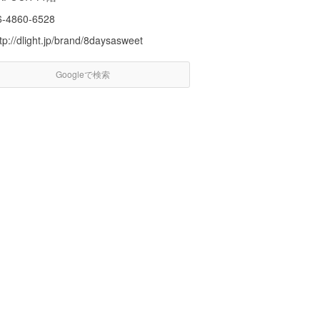
6-4860-6528
tp://dlight.jp/brand/8daysasweet
Googleで検索