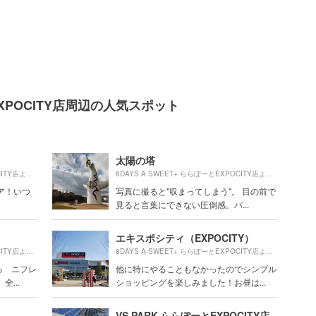
とEXPOCITY店周辺の人気スポット
太陽の塔
230m
640m
8DAYS A SWEET+ ららぽーとEXPOCITY店より約
（徒歩4分）
8DAYS A SWEET+ ららぽーとEXPOCITY店より約
（徒
ア！いつ
写真に撮ると"収まってしまう"。 目の前で
見ると言葉にできない圧倒感。パ...
エキスポシティ（EXPOCITY）
260m
130m
8DAYS A SWEET+ ららぽーとEXPOCITY店より約
（徒歩5分）
8DAYS A SWEET+ ららぽーとEXPOCITY店より約
（徒
る ニフレ
他に特にやることもなかったのでシンプル
...
ショッピングを楽しみました！お昼は...
VS PARK ららぽーとEXPOCITY店