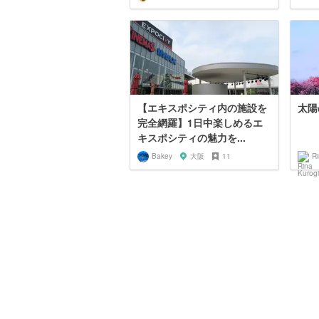
【エキスポシティ内の施設を
太陽
完全網羅】1日中楽しめるエ
キスポシティの魅力を...
Bakey
大阪
11
Ri