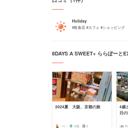
口コミ（1件）
Holiday
#飲食店 #カフェ #ショッピング
8DAYS A SWEET+ ららぽー
2024夏 大阪、京都の旅
4歳
日の
ぺい
大阪
2
K