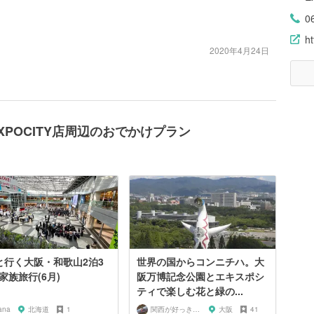
0
ht
2020年4月24日
とEXPOCITY店周辺のおでかけプラン
と行く大阪・和歌山2泊3
世界の国からコンニチハ。大
家族旅行(6月)
阪万博記念公園とエキスポシ
ティで楽しむ花と緑の...
ana
北海道
1
関西が好っきゃねん
大阪
41