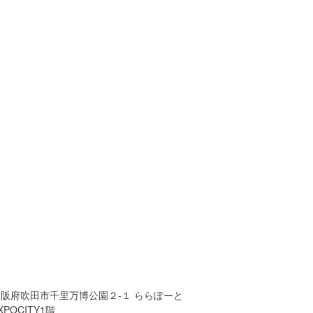
大阪府吹田市千里万博公園２-１ ららぽーと
XPOCITY1階