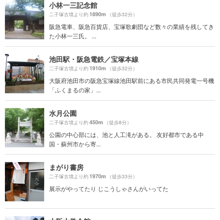
小林一三記念館
1890m
二子塚古墳より約
（徒歩32分）
阪急電車、阪急百貨店、宝塚歌劇団など数々の業績を残してき
た小林一三氏。 ...
池田駅・阪急電鉄／宝塚本線
1910m
二子塚古墳より約
（徒歩32分）
大阪府池田市の阪急宝塚線池田駅前にある市民共同発電一号機
「ふくまるの家」...
水月公園
450m
二子塚古墳より約
（徒歩8分）
公園の中心部には、池と人工滝がある。 友好都市である中
国・蘇州市から寄...
まがり書房
1970m
二子塚古墳より約
（徒歩33分）
展示がやってたり じこうしゃさんがいってた