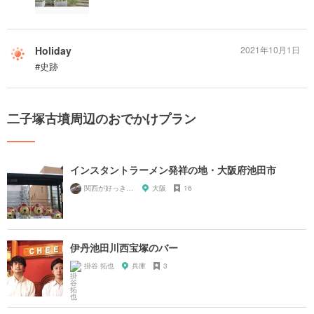
Holiday
2021年10月1日
#史跡
二子塚古墳周辺のおでかけプラン
インスタントラーメン発祥の地・大阪府池田市
関西が好っきゃねん
大阪
16
伊丹池田川西宝塚のバー
掛谷 拓也
兵庫
3