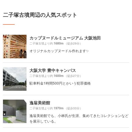
二子塚古墳周辺の人気スポット
カップヌードルミュージアム 大阪池田
1680m
二子塚古墳より約
（徒歩29分）
オリジナルカップヌードル作れます✨
大阪大学 豊中キャンパス
1600m
二子塚古墳より約
（徒歩27分）
駐車料金1時間500円とかいう犯罪価格
逸翁美術館
1970m
二子塚古墳より約
（徒歩33分）
逸翁美術館でも、小林氏が生涯、集めてきたコレクションなど
を展示している。