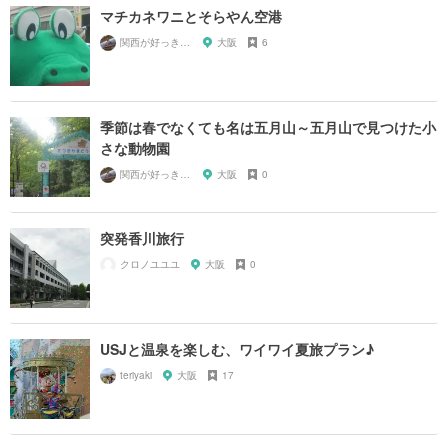
マチカネワニとそらやん空港
関西が好っきゃねん
大阪
6
季節は春でなくても名は五月山～五月山で見つけた小
さな動物園
関西が好っきゃねん
大阪
0
突発香川旅行
クロノユユユ
大阪
0
USJと温泉を楽しむ、ワイワイ夏旅プラン♪
teriyaki
大阪
17