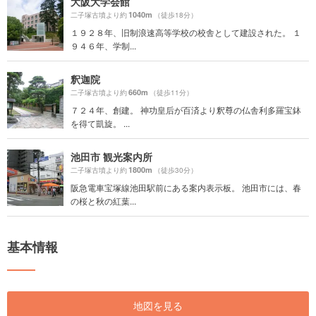
大阪大学会館
1040m
二子塚古墳より約
（徒歩18分）
１９２８年、旧制浪速高等学校の校舎として建設された。 １
９４６年、学制...
釈迦院
660m
二子塚古墳より約
（徒歩11分）
７２４年、創建。 神功皇后が百済より釈尊の仏舎利多羅宝鉢
を得て凱旋。 ...
池田市 観光案内所
1800m
二子塚古墳より約
（徒歩30分）
阪急電車宝塚線池田駅前にある案内表示板。 池田市には、春
の桜と秋の紅葉...
基本情報
地図を見る