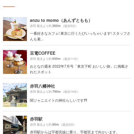
anzu to momo（あんずともも）
260m
赤羽 籠太より約
（徒歩5分）
一番好きなカフェ! 東京に行くたびいっちゃいます! スタッフさ
んも素...
豆電COFFEE
650m
赤羽 籠太より約
（徒歩11分）
おとなの週末 2022年7月号「東京下町 おいしい旅」に掲載さ
れたスポット
赤羽八幡神社
790m
赤羽 籠太より約
（徒歩14分）
関ジャニエイトの神社らしいです⛩
赤羽駅
80m
赤羽 籠太より約
（徒歩2分）
赤羽駅からは宇都宮線に乗り、宇都宮まで向かいます。