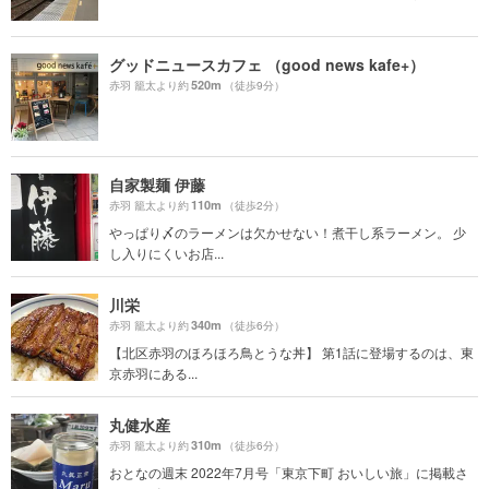
グッドニュースカフェ （good news kafe+）
520m
赤羽 籠太より約
（徒歩9分）
自家製麺 伊藤
110m
赤羽 籠太より約
（徒歩2分）
やっぱり〆のラーメンは欠かせない！煮干し系ラーメン。 少
し入りにくいお店...
川栄
340m
赤羽 籠太より約
（徒歩6分）
【北区赤羽のほろほろ鳥とうな丼】 第1話に登場するのは、東
京赤羽にある...
丸健水産
310m
赤羽 籠太より約
（徒歩6分）
おとなの週末 2022年7月号「東京下町 おいしい旅」に掲載さ