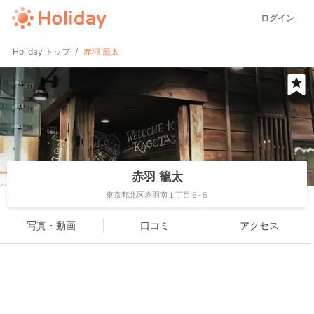
ログイン
Holiday トップ
赤羽 籠太
赤羽 籠太
東京都北区赤羽南１丁目６-５
写真・動画
口コミ
アクセス