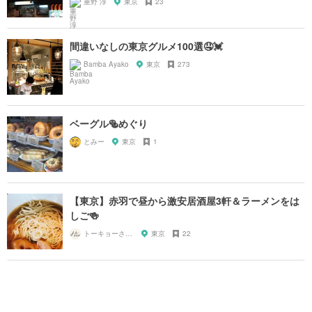
重野 淳
東京
23
間違いなしの東京グルメ100選🤤💓
Bamba Ayako
東京
273
ベーグル🥯めぐり
とみー
東京
1
【東京】赤羽で昼から激安居酒屋3軒＆ラーメンをは
しご🍻
トーキョーさんぽ
東京
22