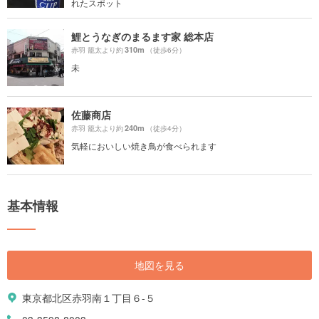
れたスポット
鯉とうなぎのまるます家 総本店
310m
赤羽 籠太より約
（徒歩6分）
未
佐藤商店
240m
赤羽 籠太より約
（徒歩4分）
気軽においしい焼き鳥が食べられます
基本情報
地図を見る
東京都北区赤羽南１丁目６-５