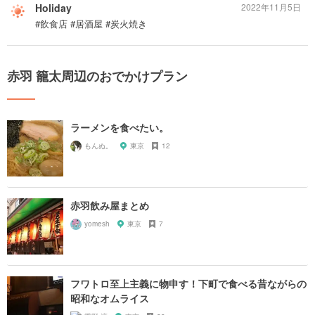
Holiday
2022年11月5日
#飲食店 #居酒屋 #炭火焼き
赤羽 籠太周辺のおでかけプラン
ラーメンを食べたい。
もんぬ。
東京
12
赤羽飲み屋まとめ
yomesh
東京
7
フワトロ至上主義に物申す！下町で食べる昔ながらの
昭和なオムライス