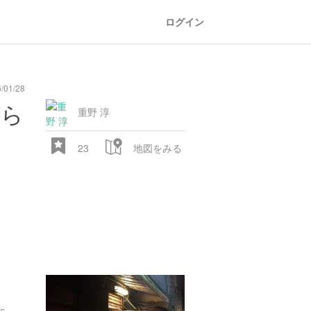
ログイン
/01/28
general
railroad
train
comic
mountain
sports
fishing
bbq
fashion
tradition
music
baby
camera
amusement
aquarium
sea
ball
baer
がら
store
park
重野 淳
23
地図をみる
28.522 px