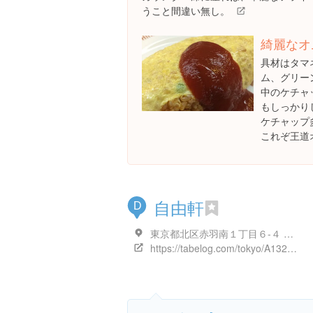
うこと間違い無し。
綺麗なオ
具材はタマ
ム、グリー
中のケチャ
もしっかり
ケチャップ
これぞ王道
自由軒
D
東京都北区赤羽南１丁目６-４ 赤羽南口共同ビル
https://tabelog.com/tokyo/A1323/A132305/13062616/