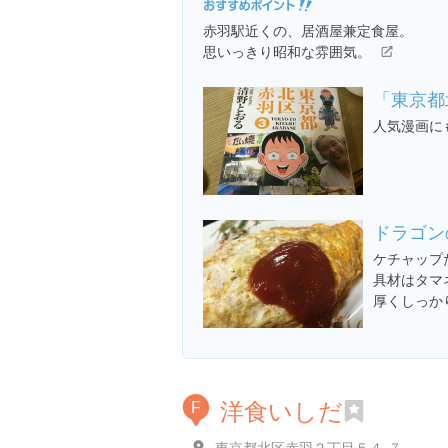
赤羽駅近くの、居酒屋兼定食屋。
思いっきり昭和な雰囲気。
「東京都
人気漫画に
ドラゴン
ケチャップ
具材はタマ
厚くしっか
洋食いしだ
F
東京都北区赤羽２丁目５４-７