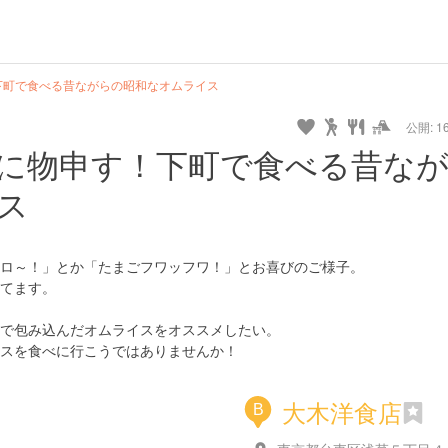
url
guide
hot
type
star
camera
home
settings
profile
print
rank
mail
lock
calendar
access
下町で食べる昔ながらの昭和なオムライス
公開: 16
pet
drive
walking
cycling
nature
stroll
art
camp
history
castle
temple
cafe
gourmet
onsen
outdoor
world
public bath
shopping
に物申す！下町で食べる昔な
heritage
ス
kyoto
hyogo
ロ～！」とか「たまごフワッフワ！」とお喜びのご様子。
てます。
で包み込んだオムライスをオススメしたい。
スを食べに行こうではありませんか！
大木洋食店
B