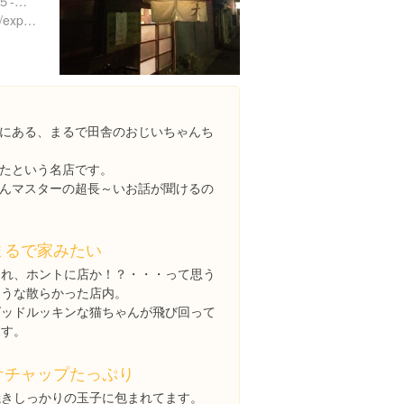
東京都台東区浅草５丁目４５-１３
https://www.instagram.com/explore/locations/5312241
にある、まるで田舎のおじいちゃんち
たという名店です。
んマスターの超長～いお話が聞けるの
まるで家みたい
これ、ホントに店か！？・・・って思う
ような散らかった店内。
グッドルッキンな猫ちゃんが飛び回って
ます。
ケチャップたっぷり
焼きしっかりの玉子に包まれてます。