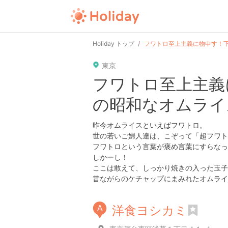
user
pin
tel
time
Holiday トップ
フワトロ至上主義に物申す！
東京
date
child
solitary
フワトロ至上主義
の昭和なオムライ
tokyo
kanagawa
osaka
昨今オムライスといえばフワトロ。
世の若いご婦人達は、こぞって「超フワト
フワトロという言葉が褒め言葉にすらなっ
しかーし！
ここは敢えて、しっかり焼きの入った玉子
昔ながらのケチャップにまみれたオムライ
洋食ヨシカミ
A