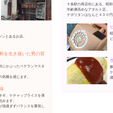
十条駅の商店街にある、昭和
年齢層高めなアダルト店。
ナポリタンはなんと４００円
ツンとあるお店。
和を生き抜いた男の背
粋にかぶったベテランマスタ
の気概を感じます。
味
ネギ、ケチャップライスを薄
包みます。
が強過ぎずバランスを重視し