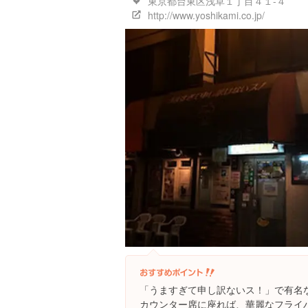
東京都台東区浅草１丁目４１-４
http://www.yoshikami.co.jp/
「うますぎて申し訳ないス！」で有名
カウンター席に座れば、華麗なフライ