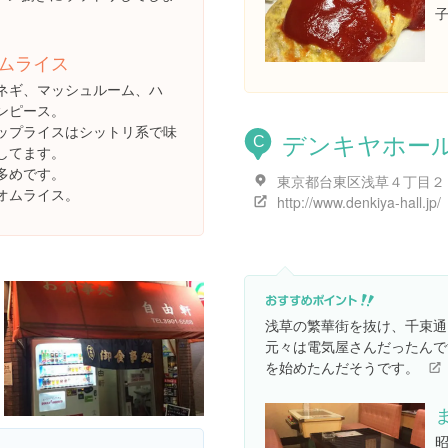
ムライス
ネギ、マッシュルーム、ハ
ンピース。
ップライスはシットリ系で味
デンキヤホー
C
してます。
多めです。
東京都台東区浅草４丁目２
オムライス。
http://www.denkiya-hall.jp/
浅草の繁華街を抜け、千束通
元々は電気屋さんだったんで
を始めたんだそうです。