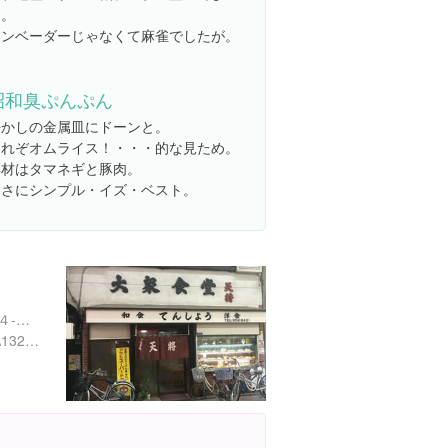
す。
インベーダーじゃなくて麻雀でしたが。
昭和臭ぷんぷん
懐かしの金属皿にドーンと。
これぞオムライス！・・・的な見ため。
具材はタマネギと豚肉。
まさにシンプル・イズ・ベスト。
東京都北区上十条２丁目２４-１２
https://tabelog.com/tokyo/A1323/A132304/13054586/