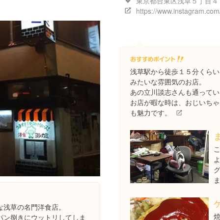
浅草駅から徒歩１５分くらい
みたいな雰囲気のお店。
あの立川談志さんも通ってい
お店が暇な時は、おじいちゃ
も魅力です。
な浅草の名門洋食店。
パン捌きにウットリしてしま