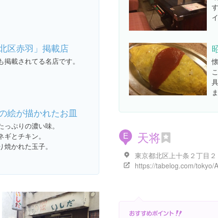
北区赤羽」掲載店
も掲載されてる名店です。
の絵が描かれたお皿
たっぷりの濃い味。
天将
ネギとチキン。
E
り焼かれた玉子。