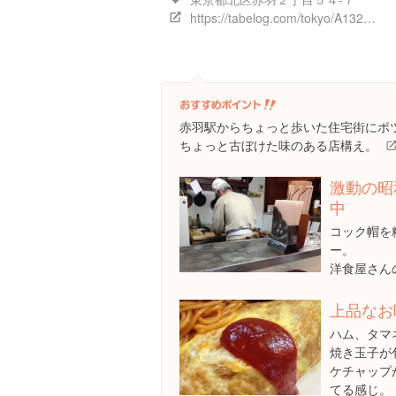
https://tabelog.com/tokyo/A1323/A132305/13057434/
赤羽駅からちょっと歩いた住宅街にポ
ちょっと古ぼけた味のある店構え。
激動の昭
中
コック帽を
ー。
洋食屋さん
上品なお
ハム、タマ
焼き玉子が
ケチャップ
てる感じ。