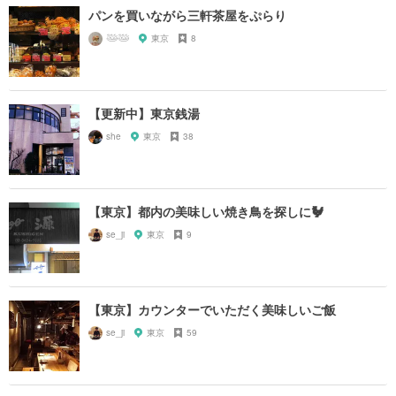
パンを買いながら三軒茶屋をぷらり
𓅸𓅸
東京
8
【更新中】東京銭湯
she
東京
38
【東京】都内の美味しい焼き鳥を探しに🐓
se_ji
東京
9
【東京】カウンターでいただく美味しいご飯
se_ji
東京
59