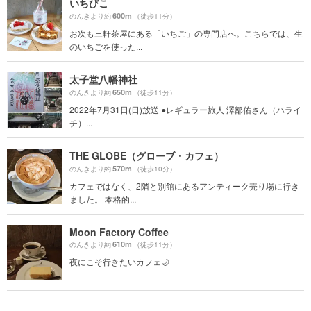
いちびこ
600m
のんきより約
（徒歩11分）
お次も三軒茶屋にある「いちご」の専門店へ。こちらでは、生
のいちごを使った...
太子堂八幡神社
650m
のんきより約
（徒歩11分）
2022年7月31日(日)放送 ●レギュラー旅人 澤部佑さん（ハライ
チ）...
THE GLOBE（グローブ・カフェ）
570m
のんきより約
（徒歩10分）
カフェではなく、2階と別館にあるアンティーク売り場に行き
ました。 本格的...
Moon Factory Coffee
610m
のんきより約
（徒歩11分）
夜にこそ行きたいカフェ🌙