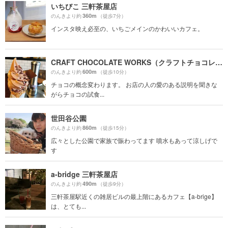
いちびこ 三軒茶屋店
360m
のんきより約
（徒歩7分）
インスタ映え必至の、いちごメインのかわいいカフェ。
CRAFT CHOCOLATE WORKS（クラフトチョコレートワークス）
600m
のんきより約
（徒歩10分）
チョコの概念変わります。 お店の人の愛のある説明を聞きな
がらチョコの試食...
世田谷公園
860m
のんきより約
（徒歩15分）
広々とした公園で家族で賑わってます 噴水もあって涼しげで
す
a-bridge 三軒茶屋店
490m
のんきより約
（徒歩9分）
三軒茶屋駅近くの雑居ビルの最上階にあるカフェ【a-brige】
は、とても...