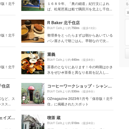
保存版！北千
１６８９年、「奥の細道」紀行文によれ
る
ば、松尾芭蕉は船で隅田川を北上し千住...
R Baker 北千住店
750m
BUoY Cafeより約
（徒歩13分）
保存版！北千
整理券をとったらまずは朝からあいている
パン屋さんで朝ごはん。早朝なので次...
重義
440m
BUoY Cafeより約
（徒歩8分）
保存版！北千
茶香のとなりにあります！今の時期はかき
氷をぜひ🍧茶香と異なり名前を記入し...
千住店
コーヒーワークショップ・シャンティ （Coffee Work Shop Shanty）
530m
BUoY Cafeより約
（徒歩9分）
富など、ス
OZmagazine 2023年1月号「保存版！北千
ス...
住」に掲載されたスポット
カレーとお肉のびすとろ ジェイズカレー 北千住店
喫茶 蔵
510m
BUoY Cafeより約
（徒歩9分）