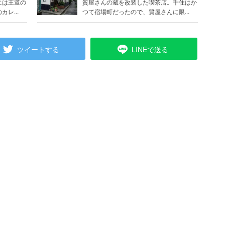
には王道の
質屋さんの蔵を改装した喫茶店。千住はか
レ...
つて宿場町だったので、質屋さんに限...
ツイートする
LINEで送る