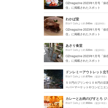
OZmagazine 2023年1月号「
住」に掲載されたスポット
わかば堂
540m
BUoY Cafeより約
（徒歩9分）
OZmagazine 2023年1月号「
住」に掲載されたスポット
あさり食堂
520m
BUoY Cafeより約
（徒歩9分）
OZmagazine 2023年1月号「
住」に掲載されたスポット
ドンレミーアウトレット北
870m
BUoY Cafeより約
（徒歩15分）
５０円のプリンや１０８円の豆
ーパーマーケットやコンビニエンス
950m
BUoY Cafeより約
（徒歩16分）