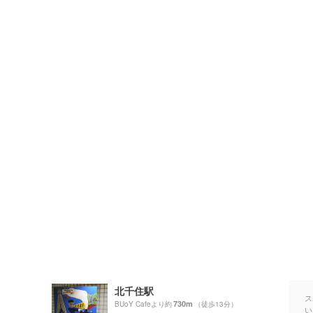
北千住駅
ス
730m
BUoY Cafeより約
（徒歩13分）
い