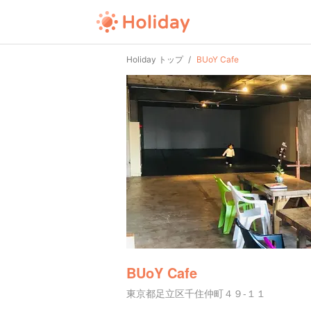
Holiday トップ
BUoY Cafe
BUoY Cafe
東京都足立区千住仲町４９-１１