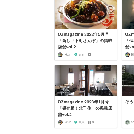
OZmagazine 2022年5月号
OZm
「新しい下町さんぽ」の掲載
「保
店舗vol.2
舗vo
Ikkun
東京
1
Ik
OZmagazine 2023年1月号
そう
「保存版！北千住」の掲載店
舗vol.2
Ikkun
東京
0
se