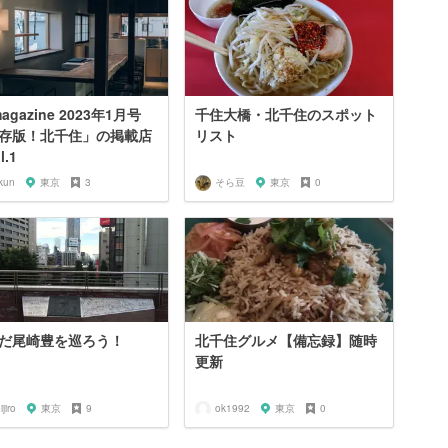
agazine 2023年1月号
千住大橋・北千住のスポット
存版！北千住」の掲載店
リスト
l.1
kun
東京
3
そら豆
東京
0
だ尾崎豊を巡ろう！
北千住グルメ【備忘録】随時
更新
ijiro
東京
9
ok1992
東京
0