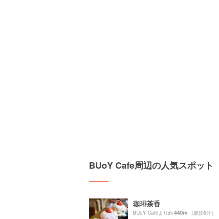
BUoY Cafe周辺の人気スポット
珈琲茶香
440m
BUoY Cafeより約
（徒歩8分）