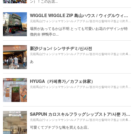
ン）！このお店...
WIGGLE WIGGLE ZIP 島山ハウス / ウィグルウィグルチッ トサンハウス / 위글위글집 도산하우스
1930m
元祖馬山(ウォンジョマサン)ハルメアグチム/원조마산할매아구찜より約
場所があってるかは不明 とっても可愛いお花のデザインが特
徴的🌼 狎鴨亭ロ...
新沙ジョン/ シンサチヂミ/신사전
490m
元祖馬山(ウォンジョマサン)ハルメアグチム/원조마산할매아구찜より約
あ
HYUGA（카페휴가／カフェ休家）
1170m
元祖馬山(ウォンジョマサン)ハルメアグチム/원조마산할매아구찜より約
SAPPUN カロスキルフラッグシップストア/사뿐 가로수길플래그십스토어
610m
元祖馬山(ウォンジョマサン)ハルメアグチム/원조마산할매아구찜より約
可愛くてプチプラな靴を買えるお店。