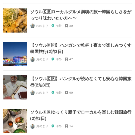
ソウル🇰🇷ローカルグルメ満喫の旅〜韓国らしさをが
っつり味わいたい方へ〜
おのまり
海外
30
【ソウル🇰🇷】ハンガンで乾杯！夜まで楽しみつくす
韓国旅行(2泊3日)
おのまり
海外
47
【ソウル🇰🇷】ハングルが読めなくても安心な韓国旅
行(2泊3日)
おのまり
海外
90
ソウル🇰🇷ゆっくり親子でローカルを楽しむ韓国旅行
(2泊3日)
おのまり
海外
14