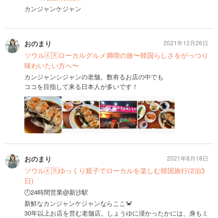
カンジャンケジャン
おのまり
2021年12月26日
ソウル🇰🇷ローカルグルメ満喫の旅〜韓国らしさをがっつり
味わいたい方へ〜
カンジャンシジャンの老舗。数有るお店の中でも
ココを目指して来る日本人が多いです！
おのまり
2021年8月18日
ソウル🇰🇷ゆっくり親子でローカルを楽しむ韓国旅行(2泊3
日)
🕛24時間営業@新沙駅
新鮮なカンジャンケジャンならここ🦀
30年以上お店を営む老舗店。しょうゆに浸かったかには、身もミ