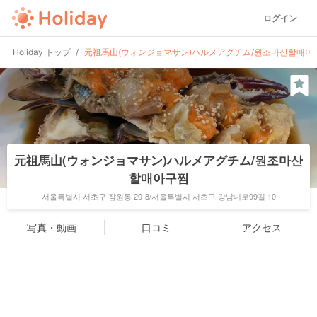
ログイン
Holiday トップ
元祖馬山(ウォンジョマサン)ハルメアグチム/원조마산할매아
元祖馬山(ウォンジョマサン)ハルメアグチム/원조마산
할매아구찜
서울특별시 서초구 잠원동 20-8/서울특별시 서초구 강남대로99길 10
写真・動画
口コミ
アクセス