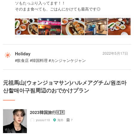
ソもたっぷり入ってます！！
そのまま食べても、ごはんにかけても最高です◎
Holiday
2022年5月17日
#飲食店 #韓国料理 #カンジャンケジャン
元祖馬山(ウォンジョマサン)ハルメアグチム/원조마
산할매아구찜周辺のおでかけプラン
2023韓国旅行🇰🇷
yuuuu110
海外
7