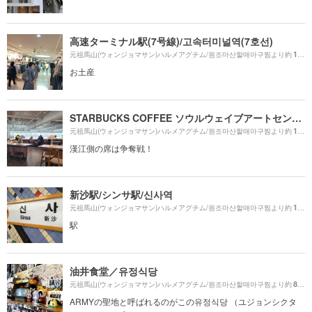
高速ターミナル駅(7号線)/고속터미널역(7호선)
1880m
元祖馬山(ウォンジョマサン)ハルメアグチム/원조마산할매아구찜より約
お土産
STARBUCKS COFFEE ソウルウェイブアートセンター店
1130m
元祖馬山(ウォンジョマサン)ハルメアグチム/원조마산할매아구찜より約
漢江側の席は争奪戦！
新沙駅/シンサ駅/신사역
130m
元祖馬山(ウォンジョマサン)ハルメアグチム/원조마산할매아구찜より約
駅
油井食堂／유정식당
870m
元祖馬山(ウォンジョマサン)ハルメアグチム/원조마산할매아구찜より約
ARMYの聖地と呼ばれるのがこの유정식당 （ユジョンシクタ