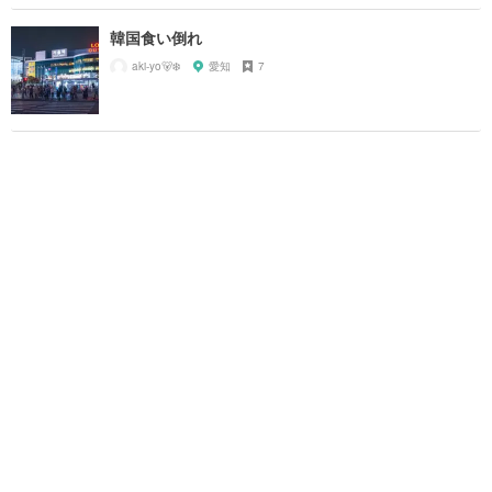
韓国食い倒れ
aki-yo🐻‍❄️
愛知
7