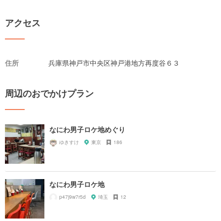
アクセス
住所
兵庫県神戸市中央区神戸港地方再度谷６３
周辺のおでかけプラン
なにわ男子ロケ地めぐり
ゆきすけ
東京
186
なにわ男子ロケ地
p47j9w7r5d
埼玉
12