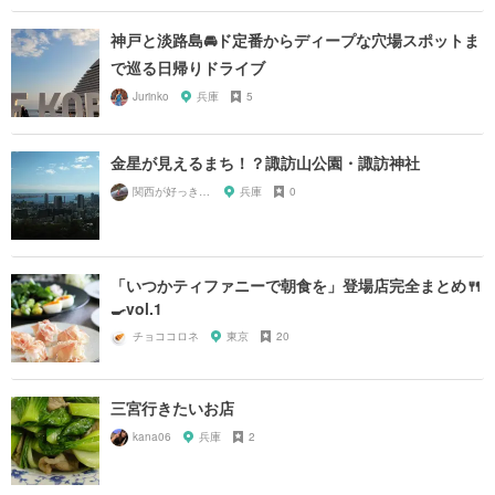
神戸と淡路島🚘ド定番からディープな穴場スポットま
で巡る日帰りドライブ
Jurinko
兵庫
5
金星が見えるまち！？諏訪山公園・諏訪神社
関西が好っきゃねん
兵庫
0
「いつかティファニーで朝食を」登場店完全まとめ🍴
🍳vol.1
チョココロネ
東京
20
三宮行きたいお店
kana06
兵庫
2