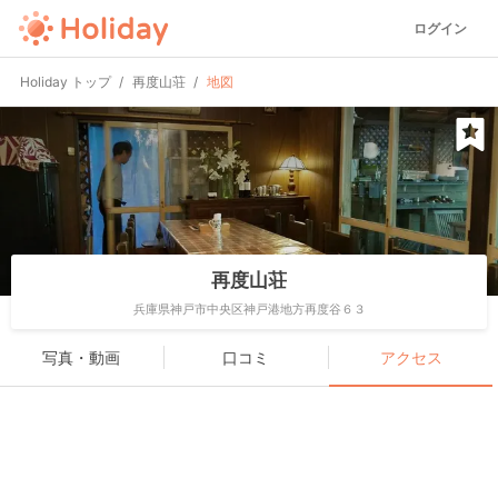
ログイン
Holiday トップ
再度山荘
地図
再度山荘
兵庫県神戸市中央区神戸港地方再度谷６３
写真・動画
口コミ
アクセス