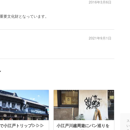
2016年3月6日
重要文化財となっています。
2021年9月1日
ン
ス
で小江戸トリップ▷▷▷
小江戸川越周遊にパン巡りを
い