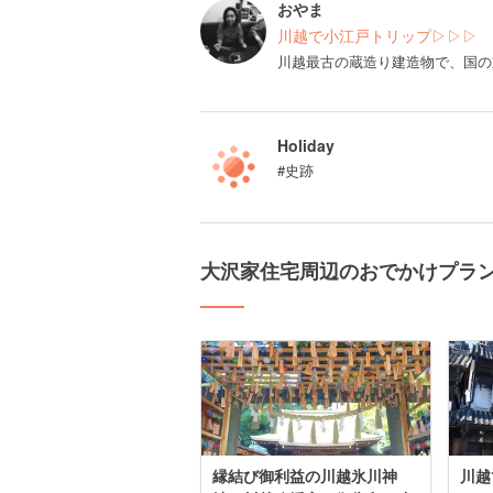
おやま
川越で小江戸トリップ▷▷▷
川越最古の蔵造り建造物で、国の
Holiday
#史跡
大沢家住宅周辺のおでかけプラ
縁結び御利益の川越氷川神
川越