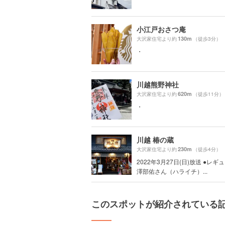
小江戸おさつ庵
130m
大沢家住宅より約
（徒歩3分）
・
川越熊野神社
620m
大沢家住宅より約
（徒歩11分）
・
川越 椿の蔵
230m
大沢家住宅より約
（徒歩4分）
2022年3月27日(日)放送 ●レ
澤部佑さん（ハライチ）...
このスポットが紹介されている