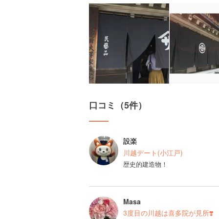
口コミ（5件）
設楽
川越デート(小江戸)
歴史的建造物！
Masa
3度目の川越は喜多院が見所❣️