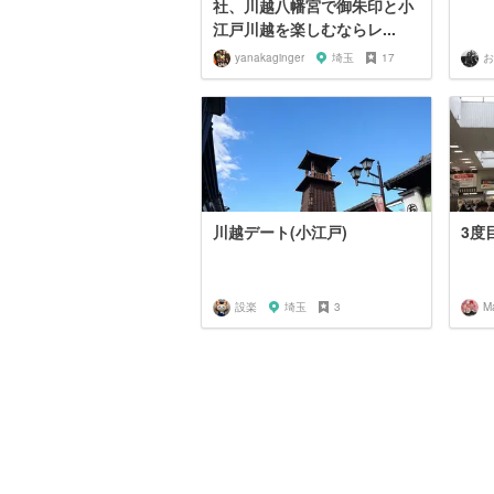
社、川越八幡宮で御朱印と小
江戸川越を楽しむならレ...
yanakaginger
埼玉
17
お
川越デート(小江戸)
3度
設楽
埼玉
3
M