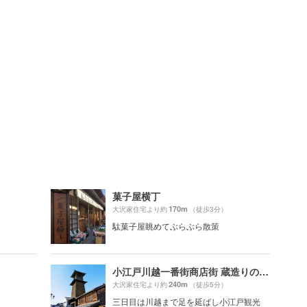
菓子屋横丁
170m
大沢家住宅より約
（徒歩3分）
駄菓子屋眺めてぶらぶら散策
小江戸川越一番街商店街 蔵造りの町並み
240m
大沢家住宅より約
（徒歩5分）
三日目は川越まで足を延ばし小江戸観光