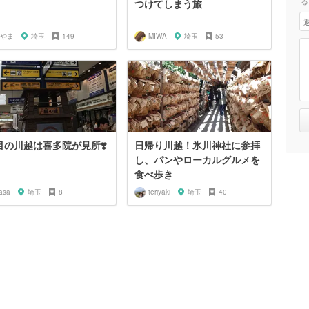
る
つけてしまう旅
やま
埼玉
149
MIWA
埼玉
53
目の川越は喜多院が見所❣️
日帰り川越！氷川神社に参拝
し、パンやローカルグルメを
食べ歩き
asa
埼玉
8
teriyaki
埼玉
40