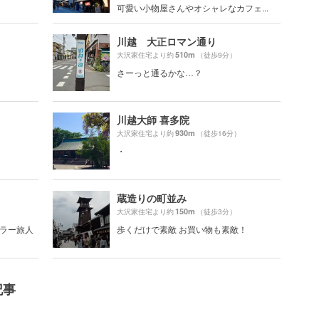
可愛い小物屋さんやオシャレなカフェ...
川越 大正ロマン通り
510m
大沢家住宅より約
（徒歩9分）
さーっと通るかな…？
川越大師 喜多院
930m
大沢家住宅より約
（徒歩16分）
・
蔵造りの町並み
150m
大沢家住宅より約
（徒歩3分）
ギュラー旅人
歩くだけで素敵 お買い物も素敵！
記事