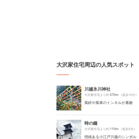
大沢家住宅周辺の人気スポット
川越氷川神社
570m
大沢家住宅より約
（徒歩10分）
風鈴や風車のトンネルが素敵
時の鐘
110m
大沢家住宅より約
（徒歩2分）
情緒ある小江戸川越のシンボル