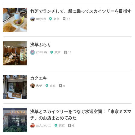
竹芝でランチして、船に乗ってスカイツリーを目指す
teriyaki
東京
14
浅草ぶらり
yomesh
東京
11
カクエキ
🛼💙
東京
0
浅草とスカイツリーをつなぐ水辺空間！「東京ミズマ
チ」のお店まとめてみた
めんたいこ
東京
6