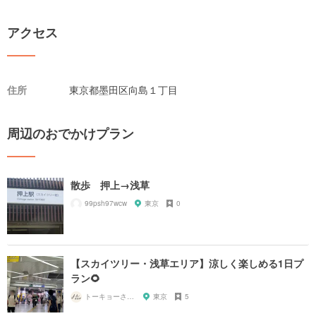
アクセス
住所
東京都墨田区向島１丁目
周辺のおでかけプラン
散歩 押上→浅草
99psh97wcw
東京
0
【スカイツリー・浅草エリア】涼しく楽しめる1日プ
ラン🌻
トーキョーさんぽ
東京
5